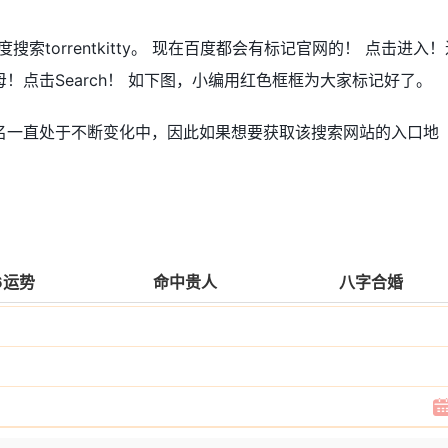
百度搜索torrentkitty。 现在百度都会有标记官网的！ 点击进入
！点击Search！ 如下图，小编用红色框框为大家标记好了。
名一直处于不断变化中，因此如果想要获取该搜索网站的入口地
6运势
命中贵人
八字合婚