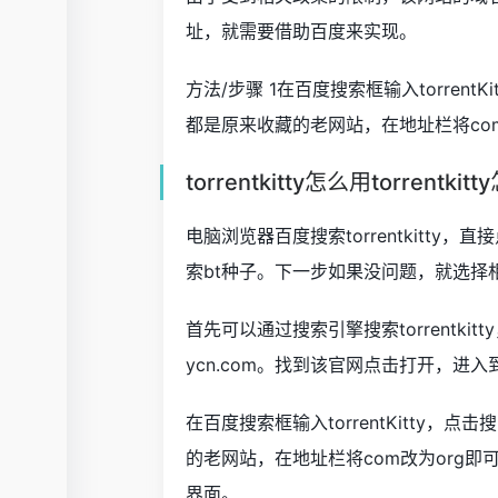
址，就需要借助百度来实现。
方法/步骤 1在百度搜索框输入torre
都是原来收藏的老网站，在地址栏将com
torrentkitty怎么用torrentki
电脑浏览器百度搜索torrentkitt
索bt种子。下一步如果没问题，就选择
首先可以通过搜索引擎搜索torrentkit
ycn.com。找到该官网点击打开，进
在百度搜索框输入torrentKitty
的老网站，在地址栏将com改为org即
界面。