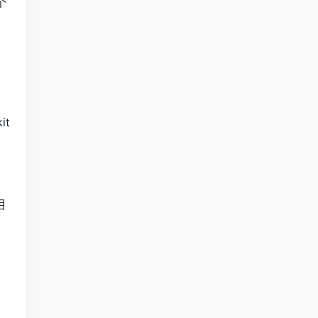
个
t
另
相
口