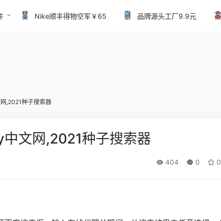
件
Nike顺丰得物空军￥65
品牌源头工厂9.9元
中文网,2021种子搜索器
tty中文网,2021种子搜索器
404
0
0