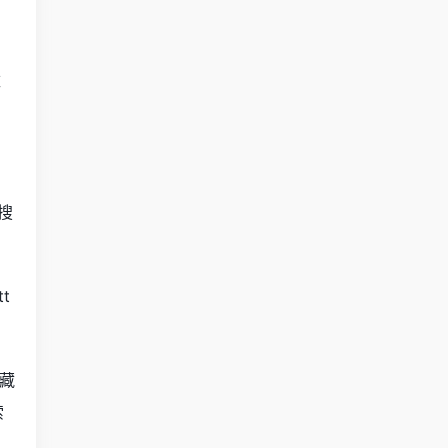
数
搜
t
收藏
索