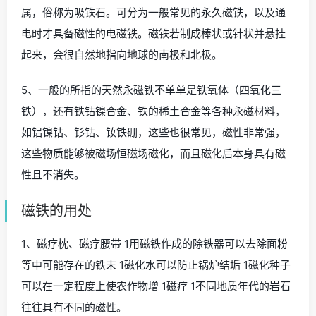
属，俗称为吸铁石。可分为一般常见的永久磁铁，以及通
电时才具备磁性的电磁铁。磁铁若制成棒状或针状并悬挂
起来，会很自然地指向地球的南极和北极。
5、一般的所指的天然永磁铁不单单是铁氧体（四氧化三
铁），还有铁钴镍合金、铁的稀土合金等各种永磁材料，
如铝镍钴、钐钴、钕铁硼，这些也很常见，磁性非常强，
这些物质能够被磁场恒磁场磁化，而且磁化后本身具有磁
性且不消失。
磁铁的用处
1、磁疗枕、磁疗腰带 1用磁铁作成的除铁器可以去除面粉
等中可能存在的铁末 1磁化水可以防止锅炉结垢 1磁化种子
可以在一定程度上使农作物增 1磁疗 1不同地质年代的岩石
往往具有不同的磁性。