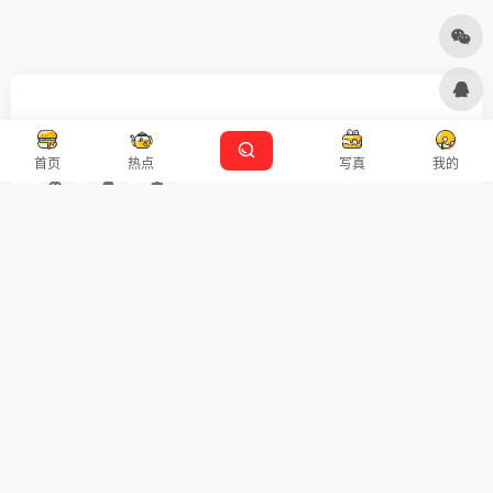
友链申请
免责声明
广告合作
设计师导航
首页
热点
写真
我的
扫码关注
广告合作
Copyright © 2026
沪ICP备2021007899号-5
Designed by
设计资源