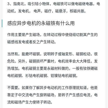
3、指南北，吸引轻小物体，电磁铁可以做电磁继电器，电
动机，发电机， 电声，磁疗，磁悬浮，核磁共振。
感应异步电机的永磁铁有什么用
作用主要是产生磁场，在转动过程中使绕组切割其产生的
磁感线发电或者反之产生转动。
当然有。能磨坏磁钢，说明转子或轴变形、磁钢松动，很
危险。另外，磁钢损坏严重时，电机效率会大大降低，发
热增加。电机磁钢主要是永磁材料做的，一般有钕铁硼磁
电机磁钢、衫钴电机磁钢、铝镍钴电机磁钢。
不需要。如果你了解异步电动机的工作原理就知道，他是
靠定子中交流电产生旋转磁场，是转子产生感应电流，电
流和磁场产生力使转子转动。