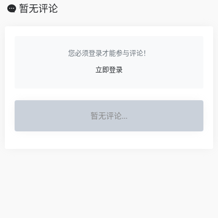
暂无评论
您必须登录才能参与评论！
立即登录
暂无评论...