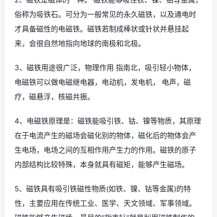
俗称为吸铁石。可分为一般常见的永久磁铁，以及通电时
才具备磁性的电磁铁。磁铁若制成棒状或针状并悬挂起
来，会很自然地指向地球的南极和北极。
3、磁铁用途很广泛，物理作用 指南北，吸引轻小物体，
电磁铁可以做电磁继电器，电动机，发电机， 电声，磁
疗，磁悬浮，核磁共振。
4、电磁铁原理是：磁铁能吸引铁、钴、镍等物质，其原理
在于电流产生的磁场会磁化别的物体，磁化后的物体会产
生电场，电场之间的互相作用产生力的作用。磁铁的原子
内部结构比较特殊，本身就具有磁矩，能够产生磁场。
5、磁铁具有吸引铁磁性物质(如铁、镍、钴等金属)的特
性，主要应用在传统工业、医学、天文领域、军事领域。