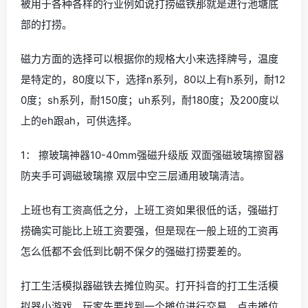
被用于各种各样的行业例如说打捞磁铁那就是进行池塘底
部的打捞。
磁力方面的选择可以根据你的规格大小来选择牌号，温度
是特定的，80度以下，选择n系列，80以上有h系列，耐12
0度；sh系列，耐150度；uh系列，耐180度；及200度以
上的eh跟ah，可供选择。
1： 擦玻璃神器10-40mm强磁升级版 双面强磁玻璃擦窗器
防夹手可调磁玻璃擦 双层中空三层通用玻璃清洁。
上班也有工资高低之分，上班工资如果很低的话，强磁打
捞确实可能比上班工资要强，但是现在一般上班的工资再
怎么低都不会低到比朝不保夕的强磁打捞要差的。
打工生活模拟器磁铁去摊位购买。打开抖音的打工生活模
拟器小游戏。玩家先要找到一个摊位进行交易。点击摊位