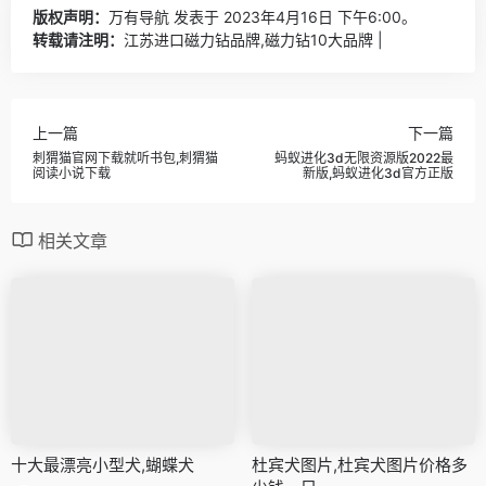
版权声明：
万有导航
发表于 2023年4月16日 下午6:00。
转载请注明：
江苏进口磁力钻品牌,磁力钻10大品牌 |
上一篇
下一篇
刺猬猫官网下载就听书包,刺猬猫
蚂蚁进化3d无限资源版2022最
阅读小说下载
新版,蚂蚁进化3d官方正版
相关文章
十大最漂亮小型犬,蝴蝶犬
杜宾犬图片,杜宾犬图片价格多