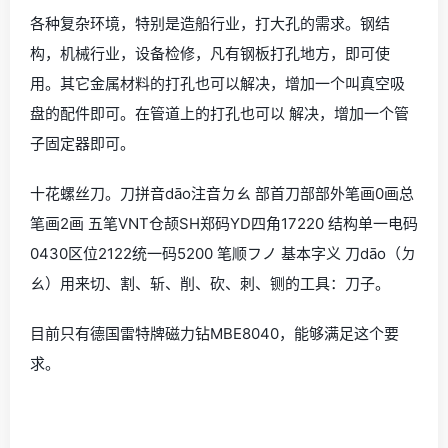
各种复杂环境，特别是造船行业，打大孔的需求。钢结
构，机械行业，设备检修，凡有钢板打孔地方，即可使
用。其它金属材料的打孔也可以解决，增加一个叫真空吸
盘的配件即可。在管道上的打孔也可以 解决，增加一个管
子固定器即可。
十花螺丝刀。刀拼音dāo注音ㄉㄠ 部首刀部部外笔画0画总
笔画2画 五笔VNT仓颉SH郑码YD四角17220 结构单一电码
0430区位2122统一码5200 笔顺フノ 基本字义 刀dāo（ㄉ
ㄠ）用来切、割、斩、削、砍、刺、铡的工具：刀子。
目前只有德国雷特牌磁力钻MBE8040，能够满足这个要
求。