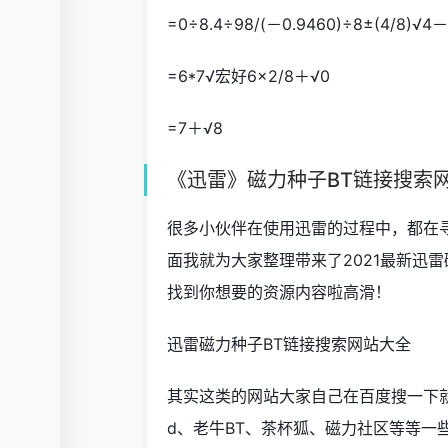
=0÷8.4÷98/(－0.9460)÷8±(4/8)√4－
=6*7√宏好6×2/8＋√0
=7＋√8
《迅雷》磁力种子BT链接搜索
很多小伙伴在使用迅雷的过程中，都在寻
面我就为大家整理带来了2021最新迅
找到你想要的资源内容啦高滑！
迅雷磁力种子BT链接搜索网站大全
其实这类的网站大家自己在百度搜一下就
d、老牛BT、茶杯狐、磁力社区等等