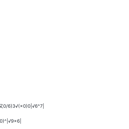
0/6)3√(×0)0|√6^7|
0)^|√9×6|