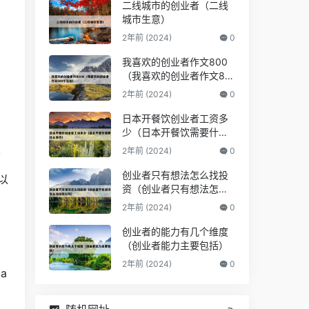
二线城市的创业者（二线
城市生意）
2年前 (2024)
0
我喜欢的创业者作文800
（我喜欢的创业者作文80
0字左右）
2年前 (2024)
0
日本开餐饮创业者工资多
少（日本开餐饮需要什么
条件）
2年前 (2024)
0
下
创业者只有想法怎么找投
以
资（创业者只有想法怎么
找投资公司）
2年前 (2024)
0
创业者的能力有几个维度
（创业者能力主要包括）
2年前 (2024)
0
a
。