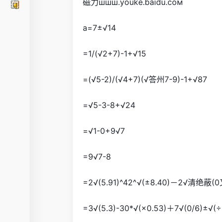
磁力шшш.youke.baidu.сом
a=7±√14
=1/(√2+7)-1+√15
=(√5-2)/(√4+7)(√答州7-9)-1+√87
=√5-3-8+√24
=√1-0+9√7
=9√7-8
=2√(5.91)^42^√(±8.40)－2√清绝蔽(0又
=3√(5.3)-30*√(×0.53)＋7√(0/6)±√(÷