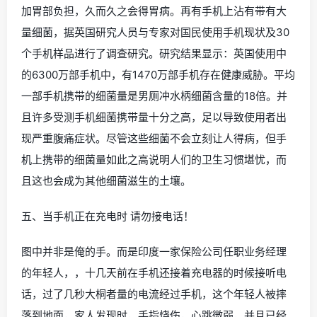
加胃部负担，久而久之会得胃病。再有手机上沾有带有大
量细菌，据英国研究人员与专家对国民使用手机现状及30
个手机样品进行了调查研究。研究结果显示：英国使用中
的6300万部手机中，有1470万部手机存在健康威胁。平均
一部手机携带的细菌量是男厕冲水柄细菌含量的18倍。并
且许多受测手机细菌携带量十分之高，足以导致使用者出
现严重腹痛症状。尽管这些细菌不会立刻让人得病，但手
机上携带的细菌量如此之高说明人们的卫生习惯堪忧，而
且这也会成为其他细菌滋生的土壤。
五、当手机正在充电时 请勿接电话！
图中并非是俺的手。而是印度一家保险公司任职业务经理
的年轻人，，十几天前在手机还接着充电器的时候接听电
话，过了几秒大桐者量的电流经过手机，这个年轻人被摔
落到地面，家人发现时，手指烧伤，心跳微弱，并且已经