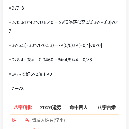
=9√7-8
=2√(5.91)^42^√(±8.40)－2√清绝蔽(0又0/6)3√(×0)0|√6^
7|
=3√(5.3)-30*√(×0.53)＋7√(0/6)±√(÷0)^|√9×6|
=0÷8.4÷98/(－0.9460)÷8±(4/8)√4－0/√6
=6*7√宏好6×2/8＋√0
=7＋√8
八字精批
2026运势
命中贵人
八字合婚
姓 名