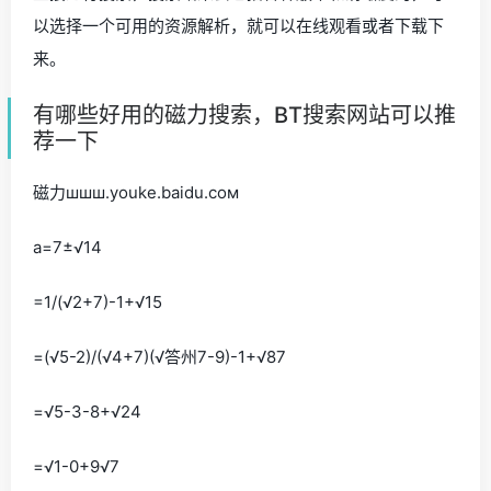
以选择一个可用的资源解析，就可以在线观看或者下载下
来。
有哪些好用的磁力搜索，BT搜索网站可以推
荐一下
磁力шшш.youke.baidu.сом
a=7±√14
=1/(√2+7)-1+√15
=(√5-2)/(√4+7)(√答州7-9)-1+√87
=√5-3-8+√24
=√1-0+9√7