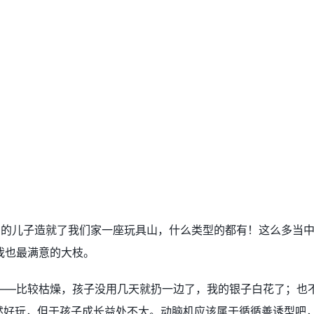
岁的儿子造就了我们家一座玩具山，什么类型的都有！这么多当
我也最满意的大枝。
——比较枯燥，孩子没用几天就扔一边了，我的银子白花了；也
虽然好玩，但于孩子成长益处不大。动脑机应该属于循循善诱型吧