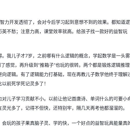
项智力开发透彻了，会对今后学习起到意想不到的效果。都知道
历英不愁；注意力高，课堂效率就高。给孩子找一款好的益智玩
。
得。我儿子才7岁，之前哪有什么逻辑的概念，学起数学是一头雾
到了感觉，再升级到“推箱子”也玩的很转。两个都是锻炼逻辑推理
逆向逻辑。有了逻辑能力打基础，现在再教儿子数学他终于理解
比以前死学死记灵多了！
也对儿子学习贡献不小。以前让他记首唐诗、单词什么的可要小
在灵光多了，记得不但快，还特别牢，隔几天再考他都溜溜的。
：会玩的孩子果真脑子灵、学的快，一个好点的益智玩具能量真