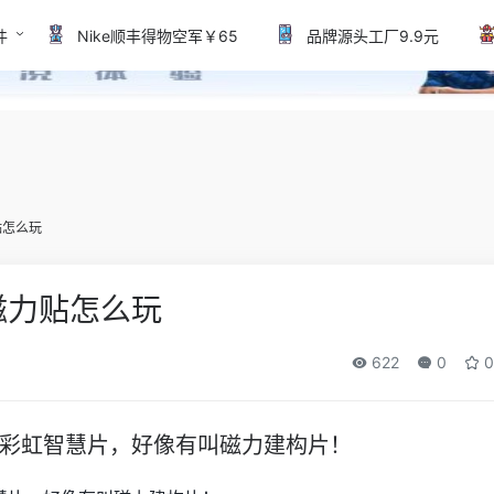
件
Nike顺丰得物空军￥65
品牌源头工厂9.9元
贴怎么玩
磁力贴怎么玩
622
0
0
彩虹智慧片，好像有叫磁力建构片！