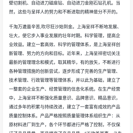
市场需要。与德国CAYKEN共同研发的CAYKEN工业级钻
孔机械的成功合作，填补了国内市场工业级钻孔机械的空
白；CAYKEN工业级钻孔机械一上市便引起了高度的关
注，打破了工业级钻孔机械长期依赖高价进口的历史，并
且以“质优价廉”强力抢占国际市场，得到了国内外客户的普
遍赞誉。同时，在德国CAYKEN公司的技术支持下，本公
司成功研发了国内首台数显控制全能自动型快速脱卸的墙
壁切割机、自动进刀磁座钻、自动进刀金刚石钻孔机。当
然，这些与呈祥人的努力和不断进取的精神是分不开的。
千淘万漉虽辛苦,吹尽狂沙始到金。上海呈祥不断地发展、
壮大，使它步入事业发展的壮年时期。科学管理，提高企
业效益。建立一套高效、科学的管理体系，是上海呈祥创
新管理、努力的方向和目标。近年来，上海呈祥密切关注
最新的管理理念和模式，取其精华，有的放矢，不断进行