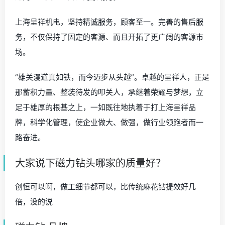
优秀的人才和一个高效、精干的团队。纵观上海呈祥的发
展，是集科学、人才于一体的成功写照。本公司不拘一
格，聚集了大批的优秀人才，其中具有本、专科学历的30
余人，拥有工程师职称的5人。这是一个高效、青春、富有
创造力和想象力的团队，也是一支具有强大向心力和战斗
力的现代化、高素质团队，他们是上海呈祥继续向前发展
的根本和基础，是上海呈祥腾飞的力量，是推动上海呈祥
迈向一个又一个辉煌的原动力。
上海呈祥机电，坚持精诚服务，顾客至一。完善的售后服
务，不仅保持了固定的客源、而且开拓了更广阔的客源市
场。
“雄关漫道真如铁，而今迈步从头越”。卓越的呈祥人，正是
那蓄积力量、整装待发的叩关人，承继着荣耀与梦想，立
足于雄厚的根基之上，一如既往地执着于打上海呈祥品