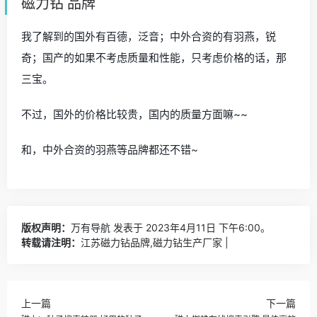
牌，科学化管理，使企业做大、做强，做行业领跑者而一
路奋进。
大家说下磁力钻头哪家的质量好？
创恒可以啊，做工细节都可以，比传统麻花钻提效好几
倍，没的说
磁力钻 品牌
我了解到的国外有百德，泛音；中外合资的有羽燕，锐
奇；国产的如果不考虑质量和性能，只考虑价格的话，那
三宝。
不过，国外的价格比较贵，国内的质量方面嘛~~
和，中外合资的羽燕等品牌都还不错~