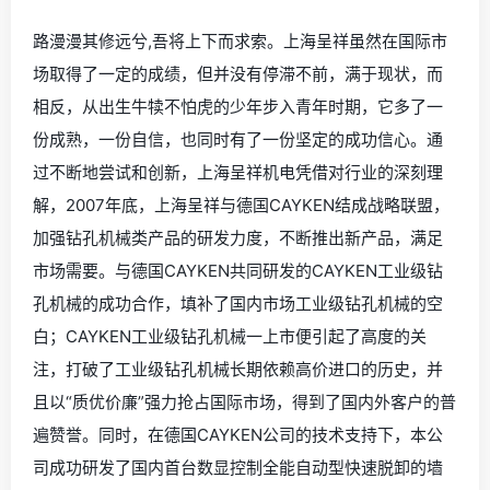
年时期，也正是它才华和智慧斩露头脚之时。自1996年创
立以来，上海呈祥所取得的成就，是一步步通过踏踏实实
的学习和创新走过来的，从公司战略转变，到涉足海外销
售业的运营，一步步的尝试，产品不但畅销国内、香港、
台湾市场，而且远销德国、美国、意大利、俄罗斯、印
度、日本、韩国、印度、印尼、迪拜等中东地区，得到了
客户们的一致好评。国际市场的开拓，大大激发了呈祥人
的工作信心和工作热情。
路漫漫其修远兮,吾将上下而求索。上海呈祥虽然在国际市
场取得了一定的成绩，但并没有停滞不前，满于现状，而
相反，从出生牛犊不怕虎的少年步入青年时期，它多了一
份成熟，一份自信，也同时有了一份坚定的成功信心。通
过不断地尝试和创新，上海呈祥机电凭借对行业的深刻理
解，2007年底，上海呈祥与德国CAYKEN结成战略联盟，
加强钻孔机械类产品的研发力度，不断推出新产品，满足