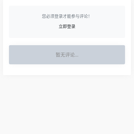
查询物流订单号查询,查询物流
长沙四大名校学区房在售楼盘,
订单号查询快递单号
长沙省府南最好的楼盘
560
418
暂无评论
您必须登录才能参与评论！
立即登录
暂无评论...