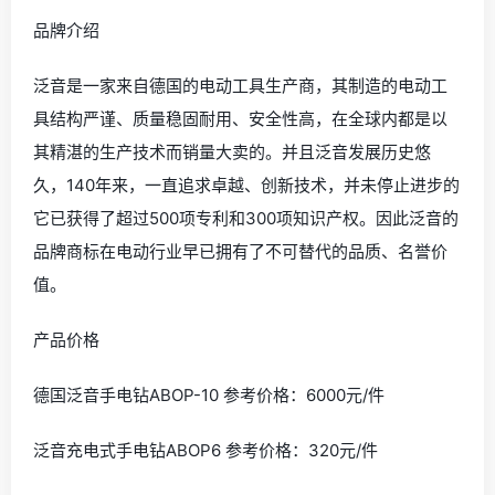
现在已经是机器流水线的时代了，很多物品的制造或磨合
都需要使用机器。机器已经进驻到家庭中，人们会准备简
单的器械类工具来解决日常家具中的小问题，而手电钻就
属于常用的家庭工具之一。现在选东西都要货比三家了，
下面为想购买手电钻却不知如何下手的朋友们介绍一下手
电钻的知名品牌和相关的产品价格。
1、泛音
品牌介绍
泛音是一家来自德国的电动工具生产商，其制造的电动工
具结构严谨、质量稳固耐用、安全性高，在全球内都是以
其精湛的生产技术而销量大卖的。并且泛音发展历史悠
久，140年来，一直追求卓越、创新技术，并未停止进步的
它已获得了超过500项专利和300项知识产权。因此泛音的