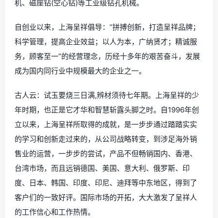
土巴兔在线免费为大家提供“各家装修报价、1-4家本地装
修公司、3套装修设计方案”，还有装修避坑攻略！点击此
链接：【;wb】，就能免费领取哦~
磁力钻排名品牌与质量排名
上海呈祥机电设备有限公司()是一家集科研、生产、销售为
一体的高科技企业，产品主要有:金刚石钻孔机、墙壁切割
机、磁座钻(空心钻)等工业级钻孔机械。
自创业以来，上海呈祥倡导：“拼搏创新，打造呈祥品牌；
科学管理，提高企业效益；以人为本，广纳贤才；精诚服
务，顾客至一”的经营理念，历经十多年的艰苦奋斗，发展
成为国内同行业中规模最大的企业之一。
古人云：试玉要烧三日满,辨材须待七年期。上海呈祥的少