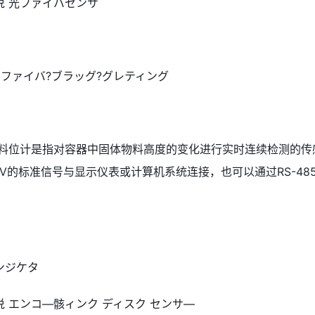
 光ファイバセンサ
 ファイバ?ブラッグ?グレティング
 料位计是指对容器中固体物料高度的变化进行实时连续检测的传
-5V的标准信号与显示仪表或计算机系统连接，也可以通过RS-48
。
インジケタ
 エンコ―骸ィンク ディスク センサ―