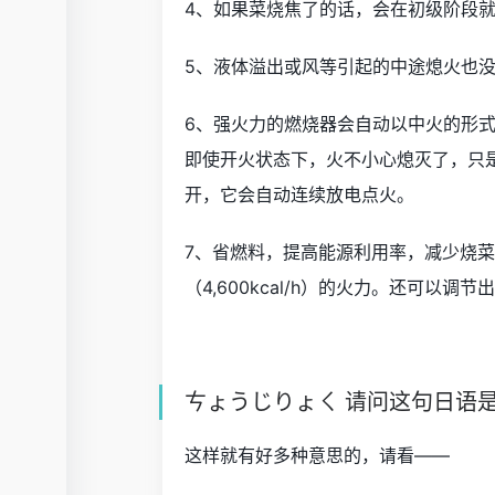
4、如果菜烧焦了的话，会在初级阶段
5、液体溢出或风等引起的中途熄火也
6、强火力的燃烧器会自动以中火的形
即使开火状态下，火不小心熄灭了，只
开，它会自动连续放电点火。
7、省燃料，提高能源利用率，减少烧菜的时间
（4,600kcal/h）的火力。还可以调节出
ㄘょうじりょㄑ 请问这句日语
这样就有好多种意思的，请看——