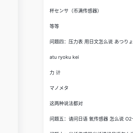
杯センサ（币满传感器）
等等
问题四：压力表 用日文怎么说 あつり
atu ryoku kei
力 计
マノメタ
这两种说法都对
问题五：请问日语 氧传感器 怎么说 