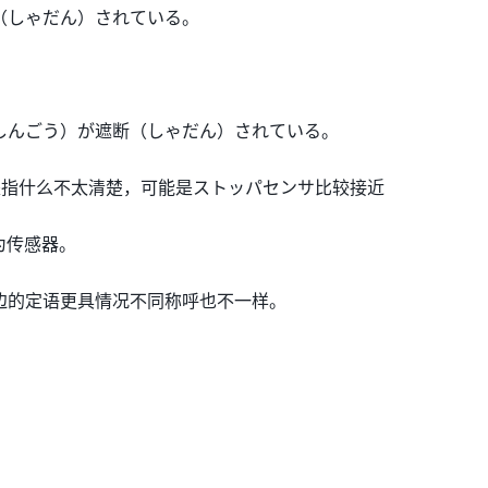
（しゃだん）されている。
しんごう）が遮断（しゃだん）されている。
是指什么不太清楚，可能是ストッパセンサ比较接近
为传感器。
边的定语更具情况不同称呼也不一样。