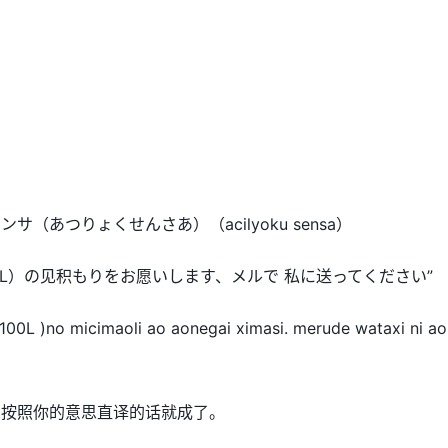
（あつりょくせんさあ）（acilyoku sensa）
00L）の见积もりをお愿いします、メルで 私に送ってください”
-100L )no micimaoli ao aonegai ximasi. merude wataxi ni a
 按照你的意思直译的话就成了。