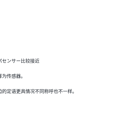
パセンサー比较接近
译为传感器。
边的定语更具情况不同称呼也不一样。