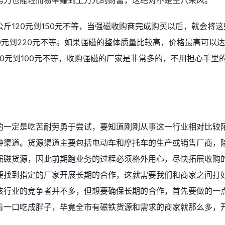
努力也能轻而易举赚到上万元的财富，这绝对不是空穴来风。
斤120元到150元不等，当强磁收购商完成购买以后，就会将这
0元到220元不等。如果强磁的整体质量比较高，价格最高可以
60元到100元不等，收购强磁的厂家是非常多的，不用担心手里
的一定是吃苦耐劳勇于尝试，要知道刚刚从事这一行业相对比较
种渠道。货源渠道主要包括电动车和摩托车的生产或销售厂商，
强磁货源，因此前期跑业务的过程必须格外用心，尽快拓展收购
要找到指定的厂家开展长期的合作，这就需要我们和商家之间打
该行业的竞争者并不多，但想要确保长期的合作，首先要做的一
着一口吃成胖子，毕竟全市有磁铁货源和需求的商家就那么多，