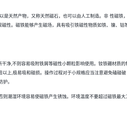
磁铁可以是天然产物，又称天然磁石，也可以由人工制造。非 性磁铁
现磁性。磁铁能够产生磁场，具有吸引铁磁性物质如铁、镍、钴
所干净,不则容易吸附铁屑等磁性小颗粒影响使用。钕铁硼材质的
0倍以上,极易吸和碰损。操作过程对于小规格应当注意避免磕碰破
防护。
,否则潮湿环境容易使磁铁产生锈蚀。环境温度不要超过磁铁最大