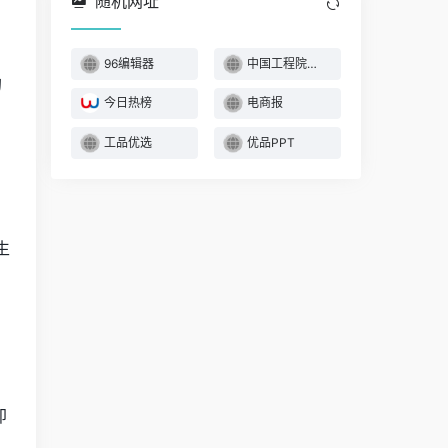
随机网址
96编辑器
中国工程院院士
的
今日热榜
电商报
。
工品优选
优品PPT
生
即