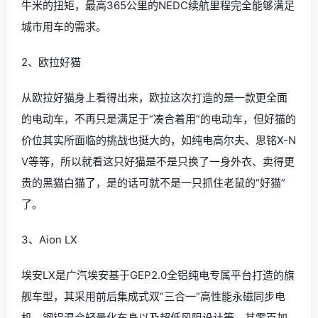
牛米的扭矩，最高365公里的NEDC续航里程完全能够满足
城市用车的需求。
2、欧拉好猫
从欧拉好猫身上看得出来，欧拉这次打造的是一款更全面
的电动车，不再只是满足于“凑合着用”的电动车，但好猫的
价位其实所面临的挑战也挺大的，如纯电高尔夫、思铭X-N
V等等，所以就看这只好猫是不是只换了一身外衣、卖得更
贵的黑猫白猫了，是的话可就不是一只抓住老鼠的“好猫”
了。
3、Aion LX
埃安LX是广汽埃安基于GEP2.0全铝纯电专属平台打造的旗
舰车型，其采用前后集成式双“三合一”高性能永磁同步电
机、钢铝混合轻量化车身以及超低风阻设计等。其零百加