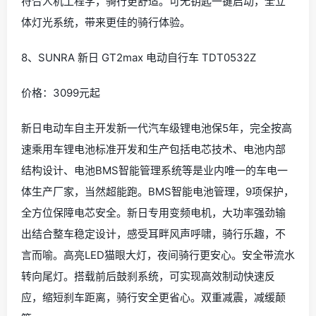
符合人机工程学，骑行更舒适。可无钥匙一键启动，全立
体灯光系统，带来更佳的骑行体验。
8、SUNRA 新日 GT2max 电动自行车 TDT0532Z
价格：3099元起
新日电动车自主开发新一代汽车级锂电池保5年，完全按高
速乘用车锂电池标准开发和生产包括电芯技术、电池内部
结构设计、电池BMS智能管理系统等是业内唯一的车电一
体生产厂家，当然超能跑。BMS智能电池管理，9项保护，
全方位保障电芯安全。新日专用变频电机，大功率强劲输
出结合整车稳定设计，感受耳畔风声呼啸，骑行乐趣，不
言而喻。高亮LED猫眼大灯，夜间骑行更安心。安全带流水
转向尾灯。搭载前后鼓刹系统，可实现高效制动快速反
应，缩短刹车距离，骑行安全更省心。双重减震，减缓颠