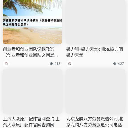
创业者和创业团队说课教案
磁力吧-磁力天堂ciliba,磁力吧
（创业者和创业团队之间是什
磁力天堂
么关系）
413
427
上汽大众原厂配件官网查询,上
北京龙腾八方劳务派遣公司,北
汽大众原厂配件官网查询网
京龙腾八方劳务派遣公司电话