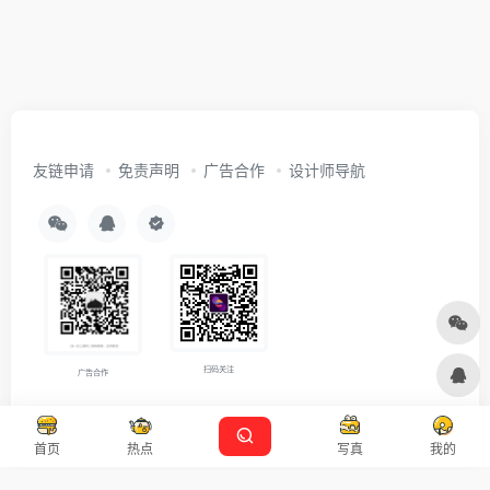
友链申请
免责声明
广告合作
设计师导航
扫码关注
广告合作
Copyright © 2026
沪ICP备2021007899号-5
Designed by
设计资源
首页
热点
写真
我的