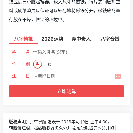
铁应远离心脏起搏器。较大尺寸的磁铁，每片之间应加塑
料或硬纸垫片以保证可以轻易地将磁铁分开。磁铁应尽量
存放在干燥，恒温的环境中。
八字精批
2026运势
命中贵人
八字合婚
姓 名
性 别
男
女
生 日
版权声明：
万有导航
发表于 2023年4月9日 上午4:00。
转载请注明：
强磁吸铁器怎么分开,强磁吸铁器怎么分开的 |