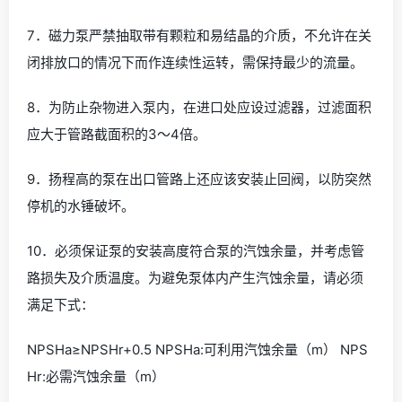
7．磁力泵严禁抽取带有颗粒和易结晶的介质，不允许在关
闭排放口的情况下而作连续性运转，需保持最少的流量。
8．为防止杂物进入泵内，在进口处应设过滤器，过滤面积
应大于管路截面积的3～4倍。
9．扬程高的泵在出口管路上还应该安装止回阀，以防突然
停机的水锤破坏。
10．必须保证泵的安装高度符合泵的汽蚀余量，并考虑管
路损失及介质温度。为避免泵体内产生汽蚀余量，请必须
满足下式：
NPSHa≥NPSHr+0.5 NPSHa:可利用汽蚀余量（m） NPS
Hr:必需汽蚀余量（m）