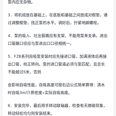
泵内应无杂物。
3．将机组放在基础上，在底板和基础之间放成对楔垫，通
过调整楔垫，找正泵的水平。调好后，拧紧地脚螺栓。
4．泵的吸入、吐出管路应有支架，不能用泵来支承。进出
口管路口径应与泵进出口口径相统一。
5．FZB系列自吸泵安装时应先接进口管，加满液体后再接
出口管，校正转向。泵的进口管道必须与泵匹配，且总长
不能超过5米，否则
会影响自吸性能，自吸高度可按右边公式简单算得：清水
时自吸3m/介质密度=实际自吸高度。
6．安装完毕，最后用手转动联轴器，检查有无擦碰现象，
转动轻松均匀则安装结束。