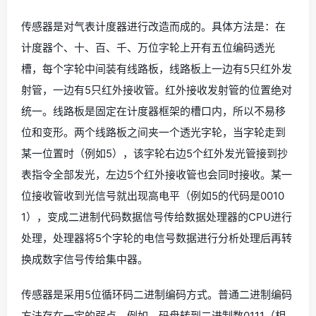
传感器是对气表计度器进行改造而成的。具体方法是：在
计度器个、十、百、千、万位字轮上开有五位编码透光
槽，每个字轮中间装有线路板，线路板上一边有5只红外发
射管，一边有5只红外接收管。红外接收发射管的位置绝对
统一。线路板是固定在计度器框架的槽口内，所以不易移
位和变形。两个线路板之间夹一个透光字轮，当字轮走到
某一位置时（例如5），该字轮右边5个红外发光管接到抄
表指令全部发光，左边5个红外接收管也会同时接收。某一
位接收管收到光信号就出现高电平（例如5的代码是0010
1），变成二进制代码数据信号传给数据处理器的CPU进行
处理，处理器将5个字轮的电信号数据进行分析处理后再转
换成数字信号传给集中器。
传感器是采用5位循环码二进制编码方式。普通二进制编码
方法存在一定的弱点，例如，码盘转到二进制数0111（相