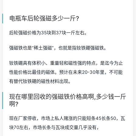
电瓶车后轮强磁多少一斤?
后轮强磁价格为35块到37块一斤左右。
强磁铁也是“稀土强磁”，也就是指钕铁硼强磁铁。
钕铁硼具有体积小、重量轻和磁性强的特点，是迄今为止
性能价格比最佳的磁体。预计在未来20-30年里，不可能
有替代钕铁硼的磁性材料出现。
现在哪里回收的强磁铁价格高啊,多少钱一斤
啊?
现在厂家停收，市场上私人赌涨的只能短条45长条50，瓦
块70左右，市场长条与瓦块成交量几乎没有，