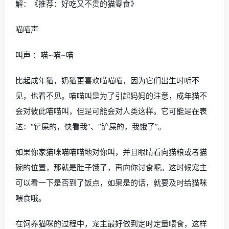
解：《推荐：好吃又不贵的猫零食》
喵喵声
叫声 ：喵~喵~喵
比起成年猫，奶猫更喜欢喵喵喵，因为它们出生时听不
见，也看不见。喵喵叫是为了引起妈妈的注意，成年猫不
会对彼此喵喵叫，但是可能会对人类这样。它可能是在表
达：“铲屎的，快看我”、“铲屎的，我饿了”。
如果你家猫咪喵喵喵地对你叫，并且眼睛看向猫粮或者猫
碗的位置，那就是肚子饿了，再向你讨食呢。这时候宠主
可以看一下是否到了饭点，如果是的话，就要及时给猫咪
喂食哦。
在饲养猫咪的过程中，宠主最好做到定时定量喂食，这样