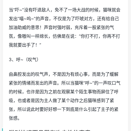
当“吓~”没有吓退敌人，免不了一场大战的时候，猫咪就会
发出“喵~呜~”的声音，不仅是为了吓唬对方，还有给自己
加油助威的意思！声音时强时弱，充斥着一股紧张的气
氛，像嗷叫一样绵长，仿佛是在说：“你打不打，你再不打
我就要出手了！”
3、呼~（叹气）
由鼻腔发出的叹气声，不是因为有烦心事，而是为了缓解
紧张的情绪而发出的声音。所以当猫咪“呼~”的一声叹口气
的时候，也许是因为之前在观察某个陌生事物而屏住了呼
吸，也或者是因为主人做了某个动作之后猫咪感到了紧
张，所以说此时要好好想一下到底是什么引起了主子的紧
张感。