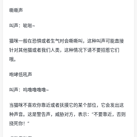
嘶嘶声
叫声：呲咝~
猫咪一般在恐惧或者生气时会嘶嘶叫，这种叫声可能直接
针对其他猫或者我们人类，这种情况下请不要招惹它们
哦。
咆哮低吼声
叫声：呜噜噜噜噜~
当猫咪不喜欢你靠近或者抚摸它的某个部位，它会发出这
种声音。这是警告声，威胁对方，表示：“不要靠近，否则
挠死你！”