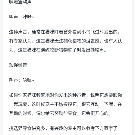
啁啾震动声
叫声：咔咔~
这种声音，通常在猫咪盯着窗外看到小鸟飞过时发出的，
有专家认为，这是猫咪无法捕获猎物的沮丧感，也有人认
为，这是猫咪在演练咬断猎物脖子时发出撕咬声。
短促颤音
叫声：唔嗯~
如果你家猫咪频繁地对你发出这种声音，说明它想要跟你
一起玩耍，这时候宠主不妨摸摸它，跟它互动一下哦，在
互动的时候，偶尔给它奖励些零食，它会更开心的。
挑选猫零食讲究多，有兴趣的宠主可以参考下方蓝字了