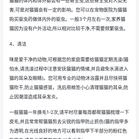
猫猫的体内和体外都会有一些寄生虫,这些寄生虫对人类无
害,可是对猫猫会有一定的影响。您可以在宠物医院为猫猫
购买驱虫药做体内外的驱虫。一般3个月左右一次,家养猫
猫因为没有户外活动,所以相对比较干净,不需要频繁驱虫。
4、清洁
咪是爱干净的动物,可根据您的家庭需要给猫猫定期洗澡(猫
怕水,请洗澡过程中注意安抚猫猫的情绪,并且避免水滴进入
猫的耳朵及眼睛)。您可用专业的动物沐浴露并且尽快将猫
猫吹干,防止猫猫感冒。洗后用棉签小心清理猫猫的耳朵,防
止因潮湿造成耳朵发炎。
一般猫猫一年换毛1-2次,请平时尽量每周都帮猫猫梳理一下
皮毛,并且常常帮猫猫剪去尖锐的指甲防止抓伤(猫的指甲多
为透明,在光线良好的地方可以看到指甲下半部分的粉红色