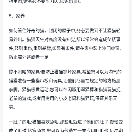
指甲肉,请务必不要剪刀肉,以免出血)。
5、家养
如何管住好奇的猫，封闭的屋子中,务必要做到不让猫猫轻
易外出。猫猫天生对高度没有知觉,所以常常会造成坠楼事
件,轻则重伤,重则暴毙,如果有条件,请在家中装上沙门纱窗,
防止猫外逃或者十足
惨不忍睹的家具:要防止猫猫抓坏家具,希望您可以为淘气的
猫猫准备一些猫爪板和玩具,让他们尽量在规定的地方施展
拳脚。猫猫极爱运动,您可以在闲暇用逗猫棒和猫猫玩猫捉
老鼠的游戏,或者用专用的小皮老鼠和猫猫玩,保证其乐无
穷。
一肚子的毛:猫猫喜欢舔毛,那些毛就进了他们的肚子,慢慢变
成了毛球,堵塞肠胃,您可以为他选择一支专用吐毛膏,每星期