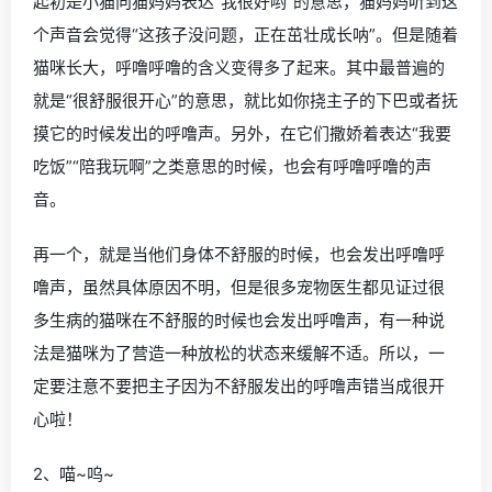
起初是小猫向猫妈妈表达“我很好哟”的意思，猫妈妈听到这
个声音会觉得“这孩子没问题，正在茁壮成长呐”。但是随着
猫咪长大，呼噜呼噜的含义变得多了起来。其中最普遍的
就是“很舒服很开心”的意思，就比如你挠主子的下巴或者抚
摸它的时候发出的呼噜声。另外，在它们撒娇着表达“我要
吃饭”“陪我玩啊”之类意思的时候，也会有呼噜呼噜的声
音。
再一个，就是当他们身体不舒服的时候，也会发出呼噜呼
噜声，虽然具体原因不明，但是很多宠物医生都见证过很
多生病的猫咪在不舒服的时候也会发出呼噜声，有一种说
法是猫咪为了营造一种放松的状态来缓解不适。所以，一
定要注意不要把主子因为不舒服发出的呼噜声错当成很开
心啦！
2、喵~呜~