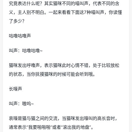
究竟表达什么呢？其实猫咪不同的喵叫声，代表不同的含
义，主人别不明白。一起来看看下面这7种喵叫声，你读懂
了多少？
咕噜咕噜声
叫声：咕噜咕噜~
猫咪发出呼噜声，表示猫咪此时心情不错，处于比较放松
的状态，当你抚摸猫咪的时候可能会听到哦。
长嚎声
叫声：嗷呜~
哀嚎是猫与猫之间的交流，当猫咪发出嚎叫的高长音时，
通常表示“我要啪啪啪”或者“滚出我的地盘”。