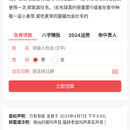
使用一次,帮助其吐毛。(去毛球真的很重要!!)或者在家中种
植一盆小麦草,爱吃麦草的猫猫也会吐毛的
生肖详批
八字精批
2024运势
命中贵人
姓 名
性 别
男
女
出生日期
版权声明：
万有导航
发表于 2023年4月7日 下午3:00。
转载请注明：
很凶的猫叫声音,猫抓老鼠叫声真实声音 |