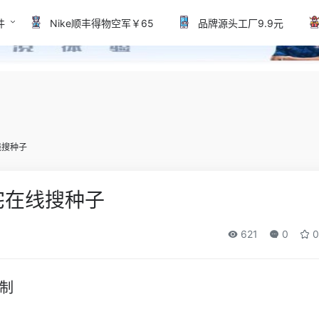
件
Nike顺丰得物空军￥65
品牌源头工厂9.9元
线搜种子
宅在线搜种子
621
0
0
限制