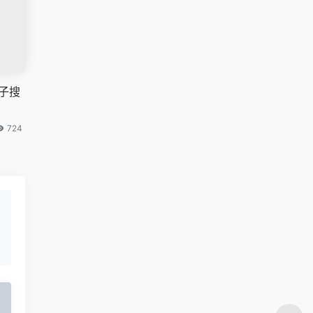
子搜
724