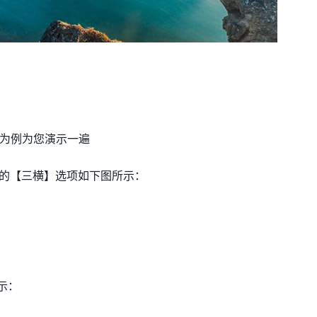
28为例为您演示一遍
角的【三横】选项如下图所示：
示：