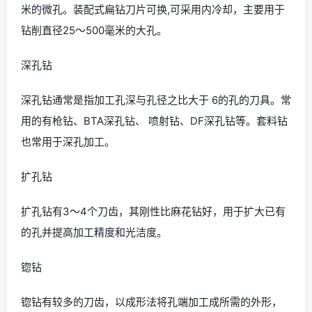
米的微孔。装配式扁钻刀片可换,可采用内冷却，主要用于
钻削直径25～500毫米的大孔。
深孔钻
深孔钻通常是指加工孔深与孔径之比大于 6的孔的刀具。常
用的有枪钻、BTA深孔钻、 喷射钻、DF深孔钻等。套料钻
也常用于深孔加工。
扩孔钻
扩孔钻有3～4个刀齿，其刚性比麻花钻好，用于扩大已有
的孔并提高加工精度和光洁度。
锪钻
锪钻有较多的刀齿，以成形法将孔端加工成所需的外形，