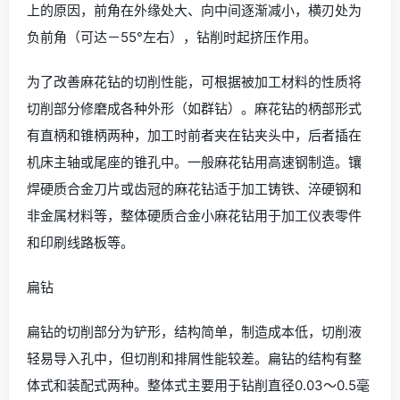
上的原因，前角在外缘处大、向中间逐渐减小，横刃处为
负前角（可达－55°左右），钻削时起挤压作用。
为了改善麻花钻的切削性能，可根据被加工材料的性质将
切削部分修磨成各种外形（如群钻）。麻花钻的柄部形式
有直柄和锥柄两种，加工时前者夹在钻夹头中，后者插在
机床主轴或尾座的锥孔中。一般麻花钻用高速钢制造。镶
焊硬质合金刀片或齿冠的麻花钻适于加工铸铁、淬硬钢和
非金属材料等，整体硬质合金小麻花钻用于加工仪表零件
和印刷线路板等。
扁钻
扁钻的切削部分为铲形，结构简单，制造成本低，切削液
轻易导入孔中，但切削和排屑性能较差。扁钻的结构有整
体式和装配式两种。整体式主要用于钻削直径0.03～0.5毫