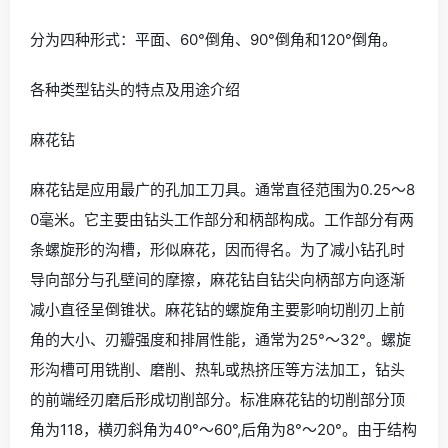
分为四种形式：平面、60°倒角、90°倒角和120°倒角。
各种类型钻头的特点及用途介绍
麻花钻
麻花钻是应用最广的孔加工刀具。通常直径范围为0.25～8
0毫米。它主要由钻头工作部分和柄部构成。工作部分有两
条螺旋形的沟槽，形似麻花，因而得名。为了减小钻孔时
导向部分与孔壁间的摩擦，麻花钻自钻尖向柄部方向逐渐
减小直径呈倒锥状。麻花钻的螺旋角主要影响切削刃上前
角的大小、刃瓣强度和排屑性能，通常为25°～32°。螺旋
形沟槽可用铣削、磨削、热轧或热挤压等方法加工，钻头
的前端经刃磨后形成切削部分。标准麻花钻的切削部分顶
角为118，横刃斜角为40°～60°,后角为8°～20°。由于结构