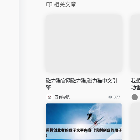
相关文章
磁力猫官网磁力猫,磁力猫中文引
我
擎
动
万有导航
377