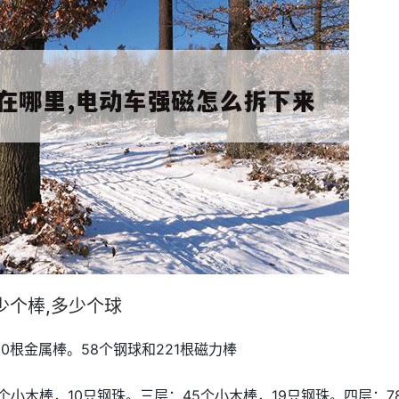
少个棒,多少个球
0根金属棒。58个钢球和221根磁力棒
个小木棒，10只钢珠。三层：45个小木棒，19只钢珠。四层：7