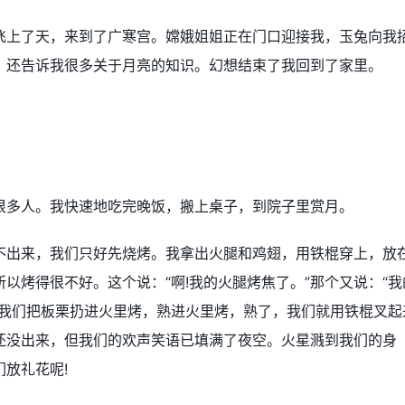
飞上了天，来到了广寒宫。嫦娥姐姐正在门口迎接我，玉兔向我
，还告诉我很多关于月亮的知识。幻想结束了我回到了家里。
很多人。我快速地吃完晚饭，搬上桌子，到院子里赏月。
不出来，我们只好先烧烤。我拿出火腿和鸡翅，用铁棍穿上，放
以烤得很不好。这个说：“啊!我的火腿烤焦了。”那个又说：“我
后我们把板栗扔进火里烤，熟进火里烤，熟了，我们就用铁棍叉起
还没出来，但我们的欢声笑语已填满了夜空。火星溅到我们的身
放礼花呢!