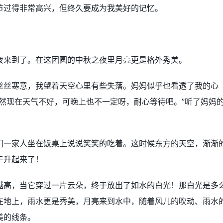
节过得非常高兴，但终久要成为我美好的记忆。
夜来到了。在这团圆的中秋之夜里月亮更是格外秀美。
丝丝寒意，我望着天空心里有些失落。妈妈似乎也看透了我的心
然现在天气不好，可晚上也不一定呀，耐心等待吧。”听了妈妈
。
们一家人坐在饭桌上说说笑笑的吃着。这时候东方的天空，渐渐
于升起来了！
越高，当它穿过一片云朵，终于放出了如水的白光！那白光是多
在地上，雨水更是秀美，月亮来到水中，随着风儿的吹动、雨水
美的线条。