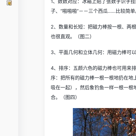
1、数数对应：冰箱上贴了张数字识字挂
子、“啪啪啪”－－三个西瓜……比较简
2、数量和长短：把磁力棒按一根、两
也很直观。（图二）
3、平面几何和立体几何：用磁力棒可
4、排序：五颜六色的磁力棒也可用来排
序：把所有的磁力棒一根一根地扔在地
吸在一起），然后象钓鱼一样一根一根地
合。（图四）