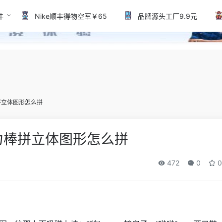
件
Nike顺丰得物空军￥65
品牌源头工厂9.9元
拼立体图形怎么拼
力棒拼立体图形怎么拼
472
0
0