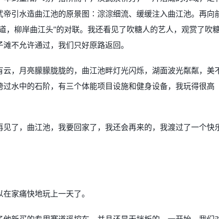
武帝引水造曲江池的原景图∶淙淙细流、缓缓注入曲江池。再向
道，柳岸曲江头”的对联。我还看见了吹糖人的艺人，观赏了吹
子滩不允许通过，我们只好原路返回。
有云，月亮朦朦胧胧的，曲江池畔灯光闪烁，湖面波光粼粼，美
跨过水中的石阶，有三个体能项目设施和健身设备，我玩得很高
再见了，曲江池，我要回家了，我还会再来的，我渡过了一个快
以在家痛快地玩上一天了。