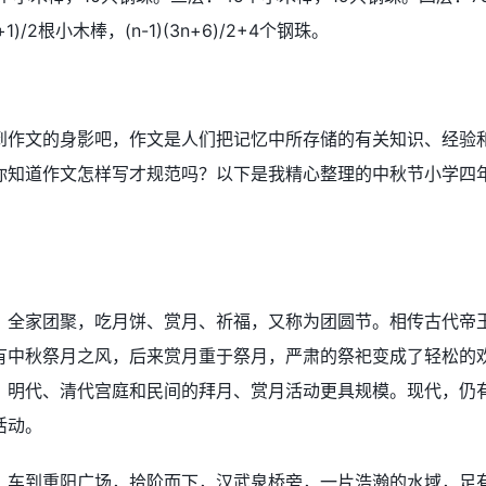
)/2根小木棒，(n-1)(3n+6)/2+4个钢珠。
到作文的身影吧，作文是人们把记忆中所存储的有关知识、经验
你知道作文怎样写才规范吗？以下是我精心整理的中秋节小学四
，全家团聚，吃月饼、赏月、祈福，又称为团圆节。相传古代帝
有中秋祭月之风，后来赏月重于祭月，严肃的祭祀变成了轻松的
、明代、清代宫庭和民间的拜月、赏月活动更具规模。现代，仍
活动。
。车到重阳广场，拾阶而下，汉武泉桥旁，一片浩瀚的水域，足