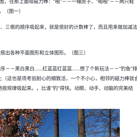
图，往那上面吸磁力棒：“啪”－－一幢房子、“啪啪”－－两只鞋
单。（图一）
根、三根的顺序吸起来，就是很好的计数棒了，而且用来做加减
以搭出各种平面图形和立体图形。（图三）
序－－黑白黑白……红蓝蓝红蓝蓝……想了个新玩法－－“钓鱼”
上（这也是项考验耐心的细致活，一个不小心，相邻的磁力棒就
按规律吸起来。，比谁“钓”得快。动眼、动手、动脑的完美结