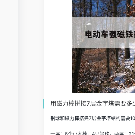
用磁力棒拼接7层金字塔需要多
钢球和磁力棒搭建7层金字塔结构需要10
一层：6个小木棒，4只钢珠。两层：21