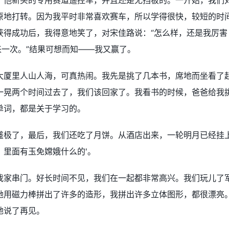
了他新买的专用赛道遥控车，并且还是无挡板的。一开始，我们
原地打转。因为我平时非常喜欢赛车，所以学得很快，较短的时
获得成功后，我得意地笑了，对宋佳路说：“怎么样，还是我厉害
来一次。”结果可想而知——我又赢了。
大厦里人山人海，可真热闹。我先是挑了几本书，席地而坐看了
一晃两个时间过去了，我们该回家了。我看书的时候，爸爸给我
单词，都是关于学习的。
盛极了，最后，我们还吃了月饼。从酒店出来，一轮明月已经挂
里面有玉免嫦娥什么的'。
我家串门。好长时间不见，我们在一起都非常高兴。我们玩儿了
她用磁力棒拼出了许多的造形，我拼出许多立体图形，都很漂亮
地说了再见。