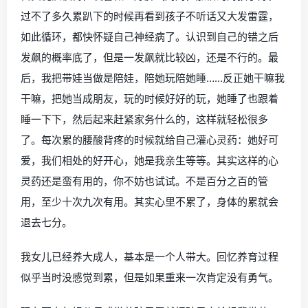
过不了多久累趴下的时候再看到孩子不听话又大发雷霆，
如此循环，都快怀疑自己神经病了。认识到自己的错之后
发飙的概率底了，但是一发飙就比较凶，还是不行的。最
后，我把带娃当做是陪娃，陪她玩陪她睡……反正她干嘛我
干嘛，把她当成朋友，玩的时候好好的玩，她睡了也跟着
睡一下下，然后起来赶紧家务什么的，这样就轻松很多
了。每次累的腰酸背疼的时候就给自己灌心灵药：她好可
爱，我们相处的好开心，她是我亲生等等。其实这样的心
灵药还是蛮有用的，你不妨也试试。不是百分之百的管
用，至少十次九次有用。其实心里不累了，身体的累就会
退去七分。
我女儿已经养大成人，基本是一个人带大。回忆养育过程
似乎当时没感觉到累，但是如果重来一次肯定没有勇气。