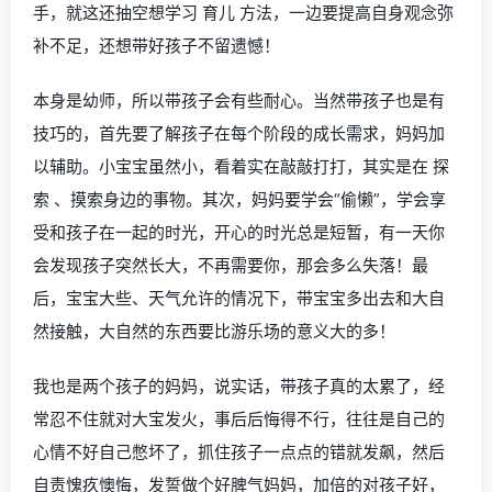
手，就这还抽空想学习 育儿 方法，一边要提高自身观念弥
补不足，还想带好孩子不留遗憾！
本身是幼师，所以带孩子会有些耐心。当然带孩子也是有
技巧的，首先要了解孩子在每个阶段的成长需求，妈妈加
以辅助。小宝宝虽然小，看着实在敲敲打打，其实是在 探
索 、摸索身边的事物。其次，妈妈要学会“偷懒”，学会享
受和孩子在一起的时光，开心的时光总是短暂，有一天你
会发现孩子突然长大，不再需要你，那会多么失落！最
后，宝宝大些、天气允许的情况下，带宝宝多出去和大自
然接触，大自然的东西要比游乐场的意义大的多！
我也是两个孩子的妈妈，说实话，带孩子真的太累了，经
常忍不住就对大宝发火，事后后悔得不行，往往是自己的
心情不好自己憋坏了，抓住孩子一点点的错就发飙，然后
自责愧疚懊悔，发誓做个好脾气妈妈，加倍的对孩子好，