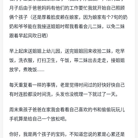
月子后由于爸爸妈妈有他们的工作要忙我就开始自己照顾
俩个孩子（还是厚着脸皮赖在娘家，因为娘家有个7旬的奶
奶和爷爷能在我接送姐姐时帮我看着会儿二妹，以免二妹
跟着早起风吹日晒）
早上起床送姐姐上幼儿园，送完姐姐回来收拾二妹，吃早
饭，洗衣服，打扫卫生，午饭，带二妹出去走走，接姐姐
放学，煮晚饭……
每天重复着一样的事情，老是觉得时间过的好快好快自己
有时连脸都没时间洗，头发也没梳理一下就过了一天。
周末乘孩子爸爸在家我会看看自己喜欢的书和偷偷玩玩儿
手机算是给自己一个放松吧。
你好，我是两个孩子的宝妈，不知道您说的累是心累还是