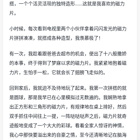
搭，一个个活灵活现的独特造形……这就是我喜欢的磁力
片。
小时候，每次看到电视里两个小伙伴拿着闪闪发光的磁力
片拼拼凑凑，就搭成各种造型，我羡慕极了！
有一次，我趁着跟爸爸去超市的机会，使出了十八般撒娇
的本事，终于得到了梦寐以求的磁力片。我紧紧地抱着磁
力片，生怕手一松，它就会长了翅膀飞走似的。
回到家后，我就迫不及待地玩了起来。我第一次拼搭的就
是圆球，那是我早已在心里模拟过无数遍的。我娴熟地拿
出正方形和三角形的磁力片，有规律地在桌上排好，然后
双手抓住中间往上一提，一阵哒哒哒声之后，磁力片就奇
迹般地变成了一个大大的彩球。看着全家人惊讶的神情，
我心中那快要溢出来的自豪之情，至今还清晰地记在脑海