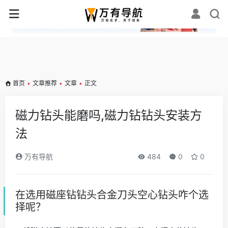
✕
首页
•
文章推荐
•
文章
•
正文
磁力钻头能磨吗,磁力钻钻头安装方
法
万有导航
484
0
0
在选用磁座钻钻头合金刀头空心钻头咋个选
择呢？