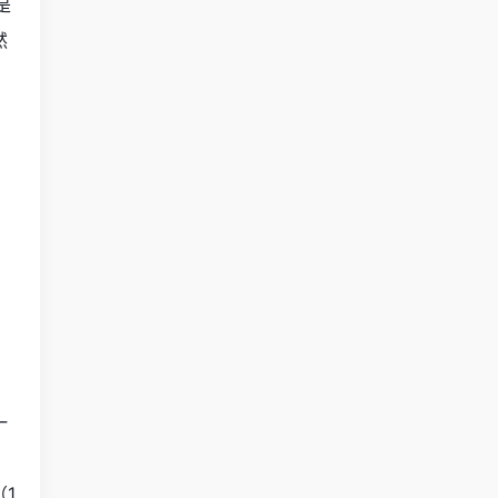
是
然
一
）
1