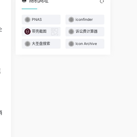
随机网址
PNAS
iconfinder
企
带壳截图
诉讼费计算器
大圣盘搜索
Icon Archive
泵
。
销