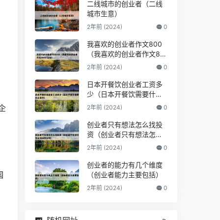
二线城市的创业者（二线
城市生意）
2年前 (2024)
0
我喜欢的创业者作文800
（我喜欢的创业者作文80
。
0字左右）
2年前 (2024)
0
日本开餐饮创业者工资多
少（日本开餐饮需要什么
条件）
企
2年前 (2024)
0
创业者只有想法怎么找投
资（创业者只有想法怎么
找投资公司）
2年前 (2024)
0
创业者的能力有几个维度
国
（创业者能力主要包括）
2年前 (2024)
0