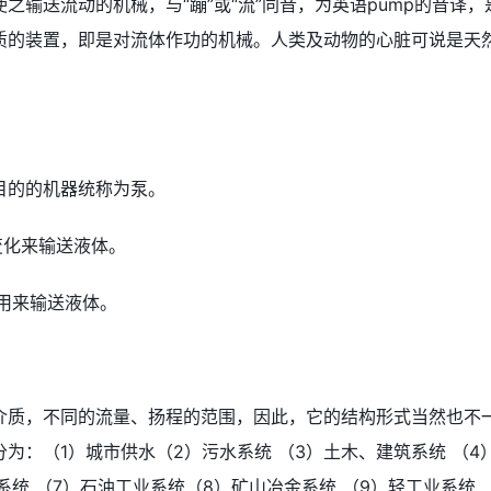
输送流动的机械，与“蹦”或“流”同音，为英语pump的音译，
质的装置，即是对流体作功的机械。人类及动物的心脏可说是天
目的的机器统称为泵。
变化来输送液体。
用来输送液体。
介质，不同的流量、扬程的范围，因此，它的结构形式当然也不
为：（1）城市供水（2）污水系统 （3）土木、建筑系统 （4
统 （7）石油工业系统（8）矿山冶金系统 （9）轻工业系统 （