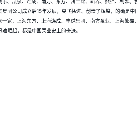
威乐、凯泉、连成、南方、东方、凯士比、新界、熊猫、利欧。
其集团公司成立后15年发展，突飞猛进、创造了辉煌，的确是中
泉一家，上海东方、上海连成、丰球集团、南方泵业、上海熊猫
迅速崛起，都是中国泵业史上的奇迹。