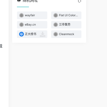
随机网址
wayfair
Flat UI Colors 2
eBay.cn
兰亭集势
正大榜书
Cleanmock
载