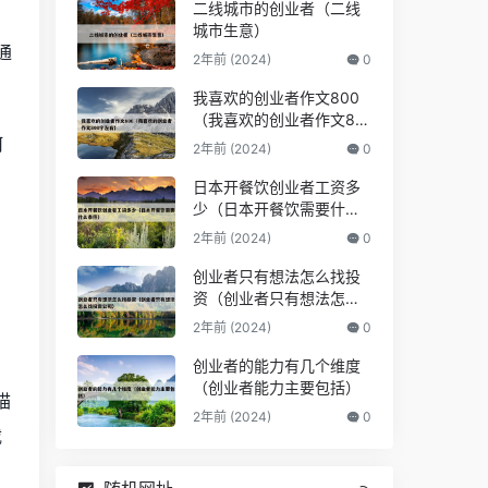
二线城市的创业者（二线
城市生意）
通
2年前 (2024)
0
我喜欢的创业者作文800
（我喜欢的创业者作文80
0字左右）
何
2年前 (2024)
0
日本开餐饮创业者工资多
少（日本开餐饮需要什么
条件）
2年前 (2024)
0
创业者只有想法怎么找投
资（创业者只有想法怎么
找投资公司）
2年前 (2024)
0
创业者的能力有几个维度
（创业者能力主要包括）
描
2年前 (2024)
0
载