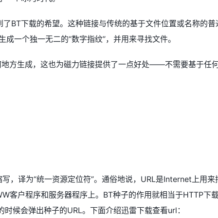
到了BT下载的希望。这种链接与传统的基于文件位置或名称的普
来生成一个独一无二的“数字指纹”，并用来寻找文件。
何地方生成，这也为磁力链接提供了一点好处——不需要基于任
tion的缩写，译为“统一资源定位符”。通俗地说，URL是Internet上用来
W客户程序和服务器程序上。BT种子的作用就相当于HTTP下
的时候会弹出种子的URL。下面介绍迅雷下载查看url：