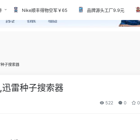
件
Nike顺丰得物空军￥65
品牌源头工厂9.9元
雷种子搜索器
,迅雷种子搜索器
522
0
0