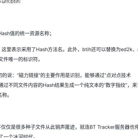
n:btih:
文件Hash值的统一资源名称；
sh的缩写，这里表示采用了Hash方法名。此外，btih还可以替换为ed2k、a
个文件唯一的标识符。
的说：“磁力链接”的主要作用是识别，能够通过“点对点技术
通过不同文件内容的Hash结果生成一个纯文本的“数字指纹”，来
名称。
仅仅是很多种子文件从此销声匿迹，就连BT Tracker服务器也
了一个冰河时代。