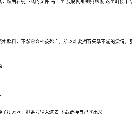
，然后右键下载的文件 有一个 复制网址到剪切板 这个时候下
浇水照料，不然它会枯萎死亡，所以想要拥有矢挚不渝的爱情，
源
？
种子搜索器，把番号输入进去 下载链接自己就出来了