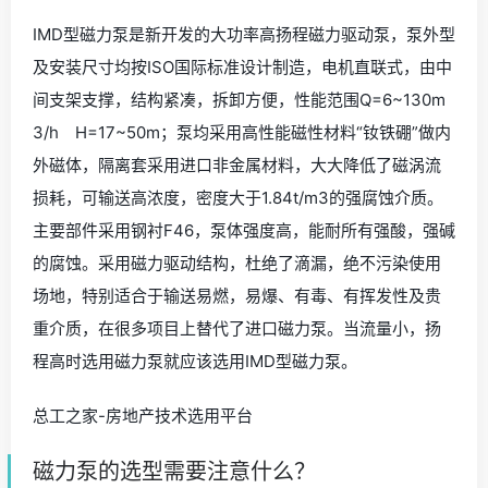
IMD型磁力泵是新开发的大功率高扬程磁力驱动泵，泵外型
及安装尺寸均按ISO国际标准设计制造，电机直联式，由中
间支架支撑，结构紧凑，拆卸方便，性能范围Q=6~130m
3/h H=17~50m；泵均采用高性能磁性材料“钕铁硼”做内
外磁体，隔离套采用进口非金属材料，大大降低了磁涡流
损耗，可输送高浓度，密度大于1.84t/m3的强腐蚀介质。
主要部件采用钢衬F46，泵体强度高，能耐所有强酸，强碱
的腐蚀。采用磁力驱动结构，杜绝了滴漏，绝不污染使用
场地，特别适合于输送易燃，易爆、有毒、有挥发性及贵
重介质，在很多项目上替代了进口磁力泵。当流量小，扬
程高时选用磁力泵就应该选用IMD型磁力泵。
总工之家-房地产技术选用平台
磁力泵的选型需要注意什么？