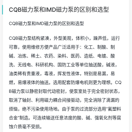
CQB磁力泵和IMD磁力泵的区别和选型
CQB磁力泵和IMD磁力泵的区别和选型
CQB磁力泵结构紧凑，外型美观，体积小，躁声低，运行
可靠，使用维修方便产品广泛适用于：化工、制酸、制
碱、冶炼、稀土、农药、染料、医药、造纸、电镀、酸
洗、无线电、科研机构、国防工业等单位抽送酸，碱液，
油类稀有贵重液，毒液，挥发性液体，特别是易漏，易
燃，易爆液体的抽送。选用配套防爆电机则更为理想。CQ
B磁力泵以静密封取代动密封，使泵室处于完全密封状态，
取消了轴封、利用磁力耦合间接驱动，完全消除了滴漏的
烦恼，绝不污染使用场地。由于泵的过流部分选用“氟塑料
合金”制造。可连续输送任意浓度的酸、碱、强氧化剂等腐
蚀介质毫不受损。