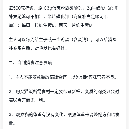
每500克猫饭：添加3g蛋壳粉或碳酸钙，2g牛磺酸（心脏
补充足够可不加），半片碘化钾（海鱼补充足够可不
加）；每周一粒维生素E，两天一片维生素B
主人可以每周给主子蒸一个鸡蛋（含蛋清），可以给猫咪
补充蛋白质，对毛发也有好处。
二、自制猫食注意事项
1、主人不能随意篡改猫饭食谱，以免引起猫咪营养不良。
2、购买猫饭所需食材一定要保证新鲜，变质的肉类只会对
猫咪百害而无一利。
3、观察猫的体重有没有变化，根据体重来调整配方和喂食
量。