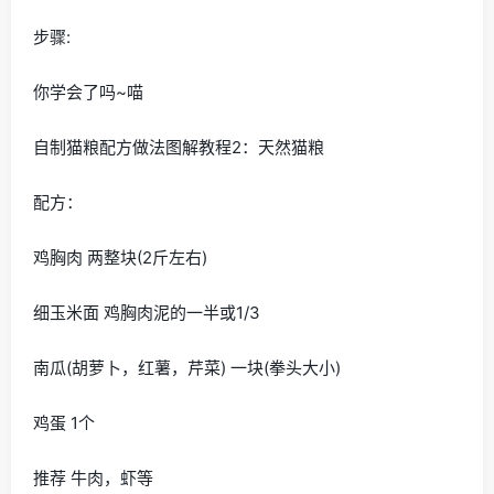
步骤:
你学会了吗~喵
自制猫粮配方做法图解教程2：天然猫粮
配方：
鸡胸肉 两整块(2斤左右)
细玉米面 鸡胸肉泥的一半或1/3
南瓜(胡萝卜，红薯，芹菜) 一块(拳头大小)
鸡蛋 1个
推荐 牛肉，虾等