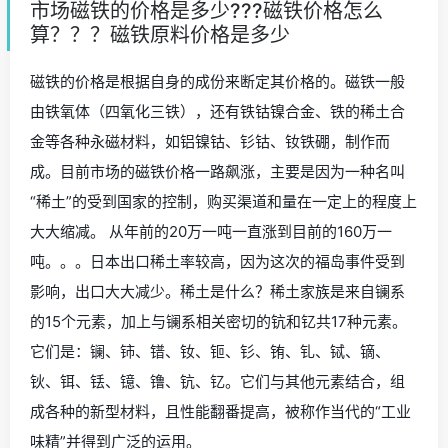
市场磁铁的价格是多少???磁铁价格怎么
算？？？磁铁原料价格是多少
磁铁的价格是根据自身的成份来断定其价格的。磁铁一般
由铁氧体（四氧化三铁），还有铁钴镍合金、铁的稀土合
金等各种永磁材料，如铝镍钴、钐钴、钕铁硼，制作而
成。目前市场的磁铁价格一路飙涨，主要是因为一种名叫
“稀土”的受到国家的控制，购买渠道和量在一定上的程度上
大大缩减。 从年前的20万一吨一直涨到目前的160万一
吨。。。日本出口稀土率较高，因为这次的福岛事件受到
影响，出口大大减少。稀土是什么？稀土家族是来自镧系
的15个元素，加上与镧系相关密切的钪和钇共17种元素。
它们是：镧、铈、镨、钕、钷、钐、铕、钆、铽、镝、
钬、铒、铥、镱、镥、钪、钇。它们与其他元素结合，组
成各种的新型材料，且性能翻番提高，被称作当代的“工业
味精”并得到广泛的运用。