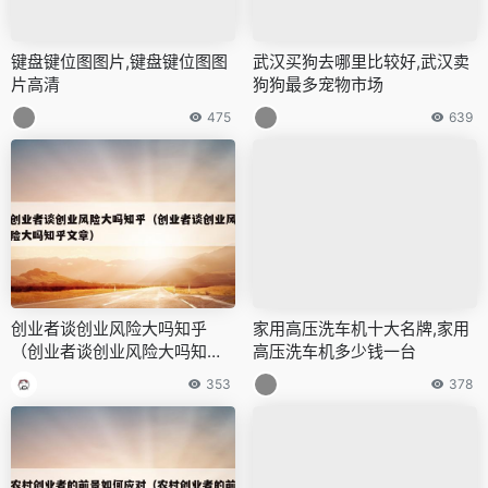
键盘键位图图片,键盘键位图图
武汉买狗去哪里比较好,武汉卖
片高清
狗狗最多宠物市场
475
639
创业者谈创业风险大吗知乎
家用高压洗车机十大名牌,家用
（创业者谈创业风险大吗知乎
高压洗车机多少钱一台
文章）
353
378