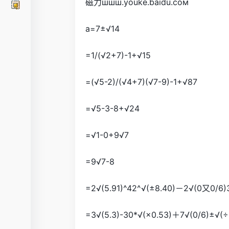
磁力шшш.youke.baidu.сом
a=7±√14
=1/(√2+7)-1+√15
=(√5-2)/(√4+7)(√7-9)-1+√87
=√5-3-8+√24
=√1-0+9√7
=9√7-8
=2√(5.91)^42^√(±8.40)－2√(0又0/6)3
=3√(5.3)-30*√(×0.53)＋7√(0/6)±√(÷