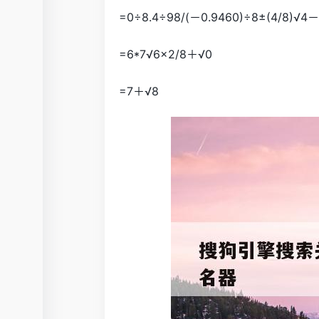
=0÷8.4÷98/(－0.9460)÷8±(4/8)√4－
=6*7√6×2/8＋√0
=7＋√8