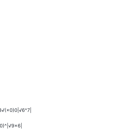
√(×0)0|√6^7|
0)^|√9×6|