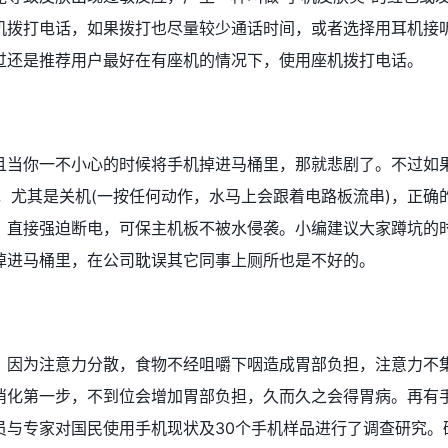
机拨打电话，如果拨打也尽量较少通话时间，或者选择用耳机接
过还是推荐用户最好在有座机的情况下，使用座机拨打电话。
且当你一不小心的时候将手机掉进马桶里，那就悲剧了。不过如
，尤其是关机(一按任何动作，水马上会跟着电路板流串)，正确
，直接强迫断电，可保主机板不被水侵袭。小编建议大家蹲坑的
掉进马桶里，在公司耽误其它同事上厕所也是不好的。
，因为注意力分散，食物不经咀嚼下咽造成胃部负担，注意力不
消化第一步，不到位会增加胃部负担，久而久之会得胃病。再有
员与专家对国民使用手机现状及30个手机样品进行了调查研究。