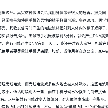
兜里边吧。其实这种做法会给我们身体带来很大的危害。据英国
，经常携带和使用手机的男性的精子数目可减少多达30%。医学
部旁，其收发信号时产生的电磁波将辐射到人体内的精子或卵子
实验报告指出，老鼠被手机微波辐射5分钟，就会产生DNA病变
射，也有可能产生DNA病变。因此，我还是建议大家把手机放在
机使用者要尽量让手机远离腰、腹部，当使用者在办公室、家中
传送无线电波，而无线电波或多或少地会被人体吸收，这些电波
射较小，通话时辐射大一些，而在手机号码已经拨出而尚未接通
左右。这些辐射有可能改变人体组织，对人体健康造成不利影响
导致皮肤出现过敏反应，产生一种叫做“手机皮肤炎”的红色或