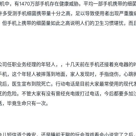
手机中，有1470万部手机存在健康威胁。平均一部手机携带的细
且许多受测手机细菌携带量十分之高，足以导致使用者出现严重腹
，但手机上携带的细菌量如此之高说明人们的卫生习惯堪忧，而
公司任职业务经理的年轻人，，十几天前在手机还接着充电器的
手机，这个年轻人被摔落到地面，家人发现时，手指烧伤，心跳
院后，医生宣布到院死亡。行动电话是目前大家最常使用的现代
死的危险。不管大家有没有曾经充电拨打过电话，今后都要多加
话，毕竟生命只有一次。
会儿短信道个晚安，还是睡前无聊的玩会游戏看会小说完了之后