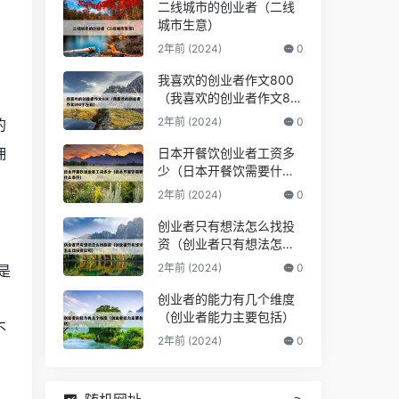
二线城市的创业者（二线
城市生意）
2年前 (2024)
0
我喜欢的创业者作文800
（我喜欢的创业者作文80
0字左右）
2年前 (2024)
0
的
佣
日本开餐饮创业者工资多
少（日本开餐饮需要什么
条件）
2年前 (2024)
0
创业者只有想法怎么找投
资（创业者只有想法怎么
找投资公司）
2年前 (2024)
0
是
、
创业者的能力有几个维度
（创业者能力主要包括）
不
2年前 (2024)
0