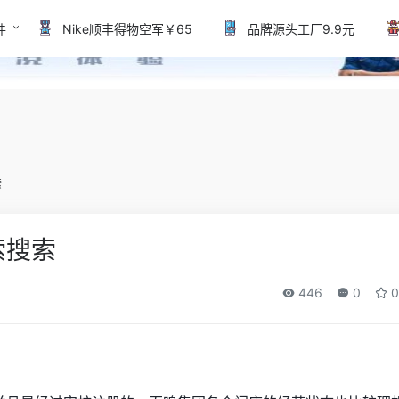
件
Nike顺丰得物空军￥65
品牌源头工厂9.9元
索
索搜索
446
0
0