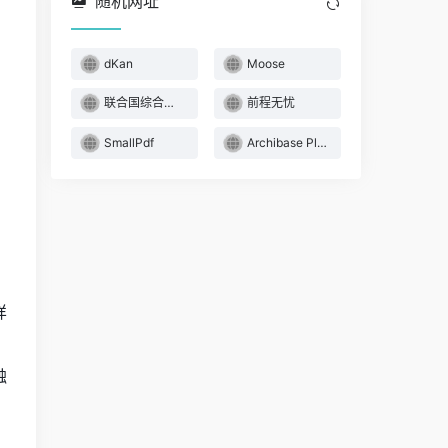
随机网址
dKan
Moose
联合国综合数据库
前程无忧
SmallPdf
Archibase Planet
样
，
触