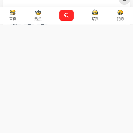
友链申请
免责声明
广告合作
设计师导航
首页
热点
写真
我的
扫码关注
广告合作
Copyright © 2026
沪ICP备2021007899号-5
Designed by
设计资源
本站主题由 OneNav 一为主题强力驱动