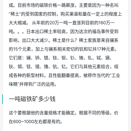
成。目前市场的磁铁价格一路飙涨，主要是因为一种名叫
“稀土”的受到国家的控制，购买渠道和量在一定上的程度上
大大缩减。 从年前的20万一吨一直涨到目前的160万一
吨。。。日本出口稀土率较高，因为这次的福岛事件受到
影响，出口大大减少。稀土是什么？稀土家族是来自镧系
的15个元素，加上与镧系相关密切的钪和钇共17种元素。
它们是：镧、铈、镨、钕、钷、钐、铕、钆、铽、镝、
钬、铒、铥、镱、镥、钪、钇。它们与其他元素结合，组
成各种的新型材料，且性能翻番提高，被称作当代的“工业
味精”并得到广泛的运用。
一吨磁铁矿多少钱
这个要根据他的含量规格才能确定。根据不同的等级，价
在600~1000左右都是有的。