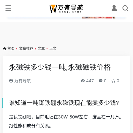
✕
首页
•
文章推荐
•
文章
•
正文
永磁铁多少钱一吨,永磁磁铁价格
万有导航
447
0
0
谁知道一吨铷铁硼永磁铁现在能卖多少钱?
是钕铁硼吧，目前毛坯在30W-50W左右，废品在十几万。
跟性能和成分有关系。