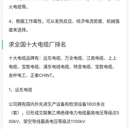
火电缆等。
4、根据工作属性，可从发热反应、经济电流密度、机械强
度来选择。
求全国十大电缆厂排名
十大电缆品牌有：远东电缆、万全电缆、江南电缆、上上
电缆、宝胜电缆、浦东电线电缆、特变电缆、宝胜电缆、
金杯电工、正泰CHINT。
1、远东电缆
公司拥有国内外先进生产设备和检测设备1600多台
（套），已形成交联聚乙烯绝缘电力电缆最高电压等级达5
00kV、架空导线最高电压等级达1100kV