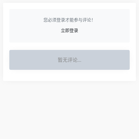
您必须登录才能参与评论！
立即登录
暂无评论...