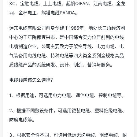
XC、宝胜电缆、上上电缆、起帆QIFAN、江南电缆、金龙
羽、金杯电工、熊猫电线PANDA。
远东电缆有限公司前身创建于1985年，地处长三角经济圈
中心的千年陶都宜兴市，是中国综合实力位居前列的电线
电缆制造企业。公司主要致力于架空导线、电力电缆、电
气装备用电线电缆、特种电缆等四大类全系列全规格高品
质线缆产品的系统研发、设计、制造、营销与服务。
电缆线应该怎么选择？
1、根据用途，可选用电力电缆、通信电缆、控制电缆等。
2、根据不同敷设条件，可选用铠装电缆、塑料绝缘电缆、
防腐电缆等。
3、根据安全性不同，可选用低烟无卤电缆、阻燃电缆、耐