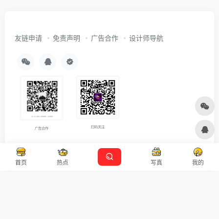
友链申请
免责声明
广告合作
设计师导航
扫码关注
广告合作
Copyright © 2026
沪ICP备2021007899号-5
Designed by
设计资源
首页
热点
写真
我的
本站主题由 OneNav 一为主题强力驱动