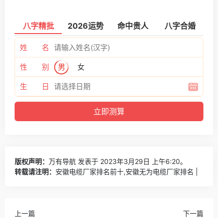
八字精批
2026运势
命中贵人
八字合婚
姓 名
性 别
男
女
生 日
版权声明：
万有导航
发表于 2023年3月29日 上午6:20。
转载请注明：
安徽电缆厂家排名前十,安徽无为电缆厂家排名 |
上一篇
下一篇