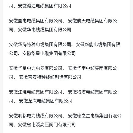
司、安徽渡江电缆集团有限公司
安徽国电电缆集团有限公司、 安徽航天电缆集团有限公
司、安徽华电线缆集团有限公司
安徽华海特种电缆集团有限公司、安徽华能电缆集团有限
公司、安徽华星电缆集团有限公司
安徽华星电力电器有限公司、 安徽华宇电缆集团有限公
司、 安徽吉安特种线缆制造有限公司
安徽江淮电缆集团有限公司、 安徽猎塔电缆集团有限公
司、 安徽龙庵电缆集团有限公司
安徽明都电力线缆有限公司、 安徽瑞之星电缆集团有限公
司、安徽省屯溪高压阀门有限公司