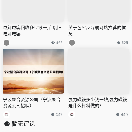
电解电容回收多少钱一斤,废旧
关于色屋屋导航网站推荐的信
电解电容
息
465
525
宁波聚合资源公司（宁波聚合
强力磁铁多少钱一块,强力磁铁
资源公司招聘）
是什么材料做的?
347
440
暂无评论