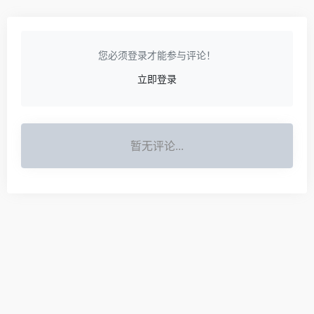
广州胜梅化妆品靠谱吗,广州胜
武汉艺考培训机构前十名,艺术
梅化妆品有限公司官网
培训机构排名前十
387
534
暂无评论
您必须登录才能参与评论！
立即登录
暂无评论...