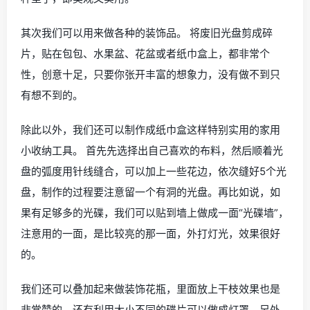
达了，产品更新换代，光碟已经退出了它的历史舞台，但
是对于存放在家中的光碟很多人都舍不得扔掉，却又觉得
没什么用处。其实大家只要稍微动动手，就能变废为宝，
让这些旧碟片重新焕发活力啦。
首先我们可以用来制作杯垫，可以将废旧光盘擦干净，贴
上一层漂亮的纸或废布料，就会变成一个非常漂亮可爱的
杯垫了，即美观又实用。
其次我们可以用来做各种的装饰品。 将废旧光盘剪成碎
片，贴在包包、水果盆、花盆或者纸巾盒上，都非常个
性，创意十足，只要你张开丰富的想象力，没有做不到只
有想不到的。
除此以外，我们还可以制作成纸巾盒这样特别实用的家用
小收纳工具。 首先先选择出自己喜欢的布料，然后顺着光