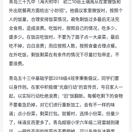
青岛三十九中（海大附中） 初二10班王瑞禹从在家做饭和
外出就餐两方面给出“小妙招”。他倡议家里做饭时，按照个
人的饭量，合理安排饭菜情况，避免剩饭过多最后无法完
全食用，造成浪费。吃饭时，按照自己的情况，吃多少，
盛多少。在饭店吃饭时，不要为了面子点一大桌菜，最后
吃不掉，白白浪费；而应按照人数，按照食量合理点餐。
在外吃饭，剩饭剩菜在有条件的情况下尽量打包带走，不
要浪费。
青岛五十三中基础学部2018级4班李秉衡倡议，同学们要
以身作则。在家中积极做“光盘行动”的宣传员，号召家人一
起，以实际行动杜绝浪费；“旧”饭翻新。每餐吃剩下的食物
不要着急扔掉，对它们进行重新加工，会有不一样的味
道；点小份菜，剩菜打包。就餐时，选择小份菜，份量少
了，味道反而更多了。青岛超银小学六年级二班雷越则建
议，一顿吃不完的饭菜也不要倒掉，可以先放在冰箱里，