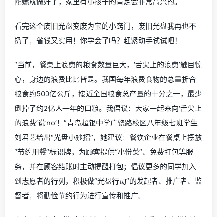
陀螺就做好了，家里有小孩子的肯定会非常高兴的。
看完这个废旧光盘变废为宝的小窍门，废旧光盘我再也不
扔了，省钱又实用！你学会了吗？赶紧动手试试吧！
“当前，餐桌上浪费的粮食数量巨大，‘舌尖上的浪费’触目惊
心，身边的浪费比比皆是。我国每年浪费食物的总量折合
粮食约500亿公斤，接近全国粮食总产量的十分之一，最少
倒掉了约2亿人一年的口粮。我倡议：大家一起来向‘舌尖上
的浪费’说‘no’！”青岛超银中学广饶路校区八年级七班学生
刘君艺给出“光盘小妙招”，她建议：餐饮企业在餐桌上摆放
“节约用餐”标识牌，为顾客提供“小份菜”、免费打包等服
务，并在顾客结账时主动提醒打包；倡议更多的同学加入
到志愿者的行列，积极做“光盘行动”的发起者、推广者、监
督者，将勤俭节约行为进行宣传和推广。