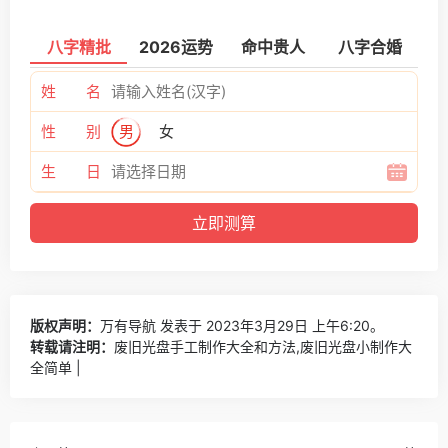
2、把其中两个厚的多层片以90度角的方向，固定粘起来
固定的过程需要使用502胶水和裁纸刀:先选定其中一个多
层片靠近边缘的地方，用裁纸刀裁出差不多10张碟片厚度
的刀口，把另一个多层片插进这个割好的口(之前在切口的
过程中注意尽量使割口的宽度略略小于多层片的厚度)，插
紧后往空隙处滴入502胶水，等待完全变干之后，一个书挡
就完成了
八字精批
2026运势
命中贵人
八字合婚
姓 名
性 别
男
女
生 日