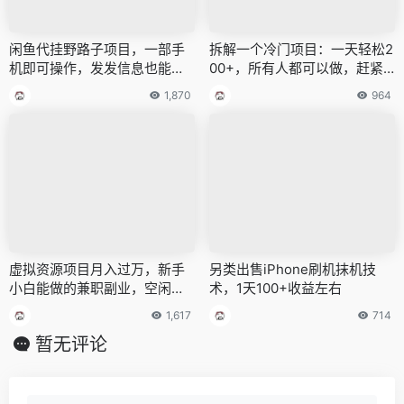
闲鱼代挂野路子项目，一部手
拆解一个冷门项目：一天轻松2
机即可操作，发发信息也能赚
00+，所有人都可以做，赶紧
钱！
收藏！
1,870
964
虚拟资源项目月入过万，新手
另类出售iPhone刷机抹机技
小白能做的兼职副业，空闲时
术，1天100+收益左右
间可以做的兼职副业
1,617
714
暂无评论