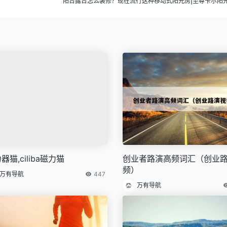
阳台露台怎么装修？现在流行这种移动式阳光房|至尊卡尔阳
器猫,ciliba磁力猫
创业者路演高频词汇（创业
频）
万有导航
447
万有导航