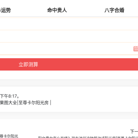
6运势
命中贵人
八字合婚
下午8:17。
图大全|至尊卡尔阳光房 |
下
至尊卡尔阳光