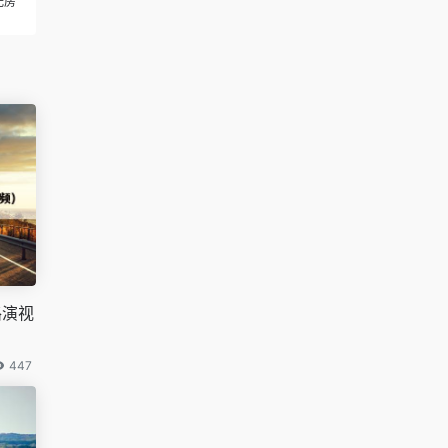
光房
路演视
447