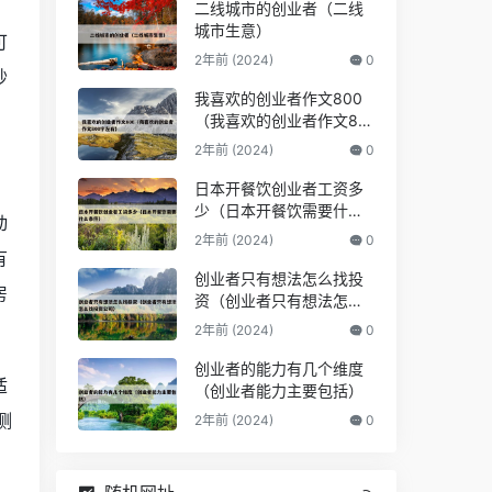
二线城市的创业者（二线
城市生意）
可
2年前 (2024)
0
秒
我喜欢的创业者作文800
（我喜欢的创业者作文80
0字左右）
2年前 (2024)
0
日本开餐饮创业者工资多
少（日本开餐饮需要什么
动
条件）
2年前 (2024)
0
有
创业者只有想法怎么找投
房
资（创业者只有想法怎么
找投资公司）
2年前 (2024)
0
创业者的能力有几个维度
适
（创业者能力主要包括）
测
2年前 (2024)
0