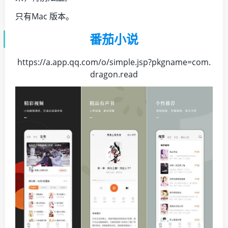
只有Mac 版本。
番茄小说
https://a.app.qq.com/o/simple.jsp?pkgname=com.
dragon.read