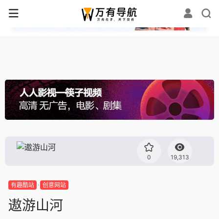
✕
0
19,313
有趣酷站
创意网站
遨游山河