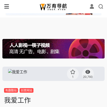
✕
1
20,793
有趣酷站
创意网站
我爱工作