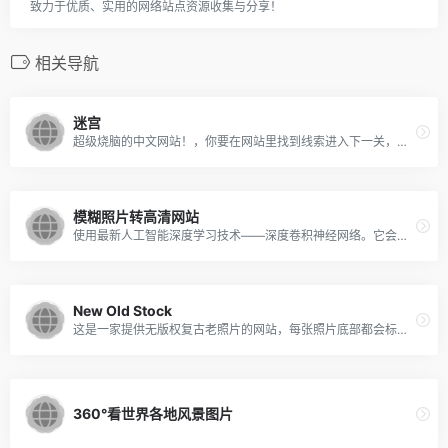
致力于优质、实用的网络站点资源收集与分享！
相关导航
迷宫
超级烧脑的中文网站！，你要在网站里找到线索进入下一关，目前一共有50关，前面几关都比较简单，后面建议稳定情绪，容易砸键盘~~
模糊照片转高清网站
使用最新人工智能深度学习技术——深度卷积神经网络。它会将噪点和锯齿的部分进行补充，实现图片的无损放大
New Old Stock
这是一家提供无版权复古老照片的网站，每张照片底部都会标注照片拍摄的年份，见证着历史的沧桑，也散发着难以岁月如流的魅力。如果你喜欢复古类型的图片，那就一定不能错过 New Old Stock。
360°看世界各地风景图片