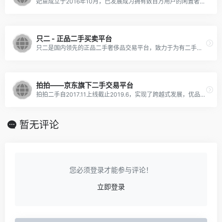
妃鱼成立于2016年10月，已发展成为拥有数百万用户的闲置奢侈品直播品牌。提供奢侈品购买、寄卖和回收等服务。商品类目涉及奢侈品包包、手表、珠宝等，闲置奢侈品库存超5万件。
只二 - 正品二手买卖平台
只二是国内领先的正品二手奢侈品交易平台，致力于为有二手奢侈品买卖需求的用户，提供专业、便捷、省心的「全链路服务」。只二从2015年成立之初，就把「服务」作为我们的初心和方向。我们不断完善平台服务体系，...
拍拍——京东旗下二手交易平台
拍拍二手自2017.11上线截止2019.6，实现了跨越式发展，优品的月销售额增长达9683%，覆盖252个品类数量，平台商家活跃数量超过2000家，7月平台业务同比增长87.15%。用户口碑方面，用户购买率高达98%，拍拍优品好评...
暂无评论
您必须登录才能参与评论！
立即登录