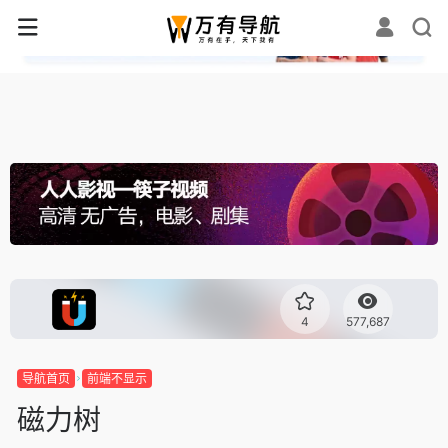
✕
4
577,687
导航首页
前端不显示
磁力树