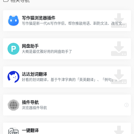
写作猫浏览器插件
写作猫是新一代AI写作伴侣，帮你推敲用语、斟酌文法、改写文风，还能实时同步翻译。 在任何网站进入编辑框后，会自动进行校对，并用下划线标出错误。
网盘助手
大概是最优雅好用的网盘助手了
达达划词翻译
好看的划词翻译，基于牛津字典的「英英翻译」、「例句」，自带「生词簿」, 并可同步至扇贝、有道，基于记忆曲线的「吐司弹词」，外链「词根词缀」
插件导航
浏览器插件导航
一键翻译