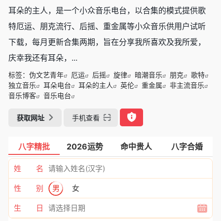
耳朵的主人，是一个小众音乐电台，以合集的模式提供歌
特厄运、朋克流行、后摇、重金属等小众音乐供用户试听
下载，每月更新合集两期，旨在分享我所喜欢及我所爱，
庆幸我还有耳朵，...
标签：
伪文艺青年
厄运
后摇
旋律
暗潮音乐
朋克
歌特
独立音乐
耳朵电台
耳朵的主人
英伦
重金属
非主流音乐
音乐博客
音乐电台
获取网址
手机查看
八字精批
2026运势
命中贵人
八字合婚
姓 名
性 别
男
女
生 日