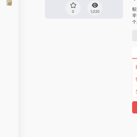
标
0
1,020
平
个