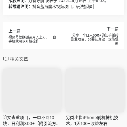
版权声明：
万有导航
发表于 2022年5月16日 上午9:02。
转载请注明：
抖音蓝海魔术视频项目，玩法拆解 |
下一篇
上一篇
分享一个日入500+的知乎搬砖
视频号复制搬运月入上万，一台
副业项目，只要认真做一定能做
手机就可以开始操作！
到
相关文章
论文查重项目，一单不到10
另类出售iPhone刷机抹机技
块，日利润300+【附引流方
术，1天100+收益左右