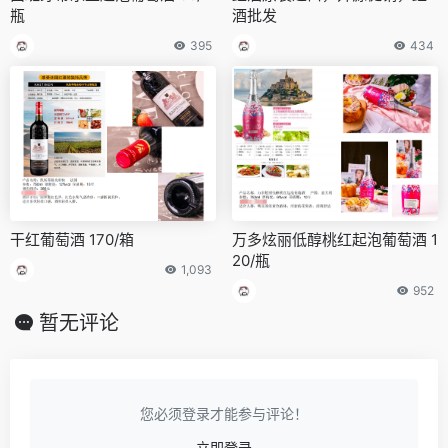
瓶
酒批发
395
434
干红葡萄酒 170/箱
万多炫丽低醇桃红起泡葡萄酒 1
20/瓶
1,093
952
暂无评论
您必须登录才能参与评论！
立即登录