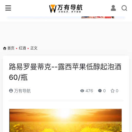
✕
首页
•
红酒
•
正文
路易罗曼蒂克--露西苹果低醇起泡酒
60/瓶
万有导航
476
0
0