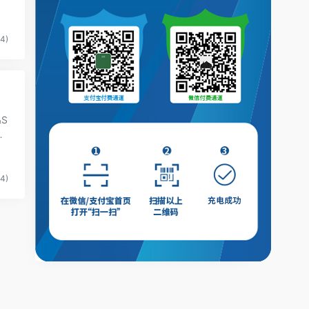
4)
S
许
4)