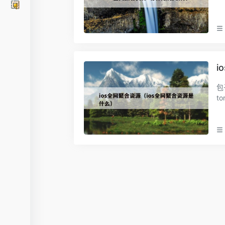
之
i
包
t
用户